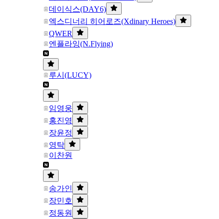
데이식스(DAY6)
엑스디너리 히어로즈(Xdinary Heroes)
QWER
엔플라잉(N.Flying)
루시(LUCY)
임영웅
홍진영
장윤정
영탁
이찬원
송가인
장민호
정동원