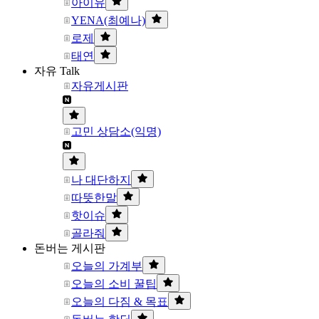
아이유
YENA(최예나)
로제
태연
자유 Talk
자유게시판
고민 상담소(익명)
나 대단하지
따뜻한말
핫이슈
골라줘
돈버는 게시판
오늘의 가계부
오늘의 소비 꿀팁
오늘의 다짐 & 목표