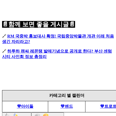
📄함께 보면 좋을 게시글📄
🔗
RM 국중박 홍보대사 확정! 국립중앙박물관 개관 이래 처음
생긴 자리라고?
🔗
하투하 팬싸 레몬탱 발매기념으로 공개로 한다? 부산 센텀
시티 사인회 정보 총정리
카테고리 별 캘린더
💜아이돌
💚밴드
💙트로