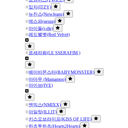
있지(ITZY)
뉴진스(NewJeans)
에스파(aespa)
아이들(i-dle)
레드벨벳(Red Velvet)
르세라핌(LE SSERAFIM )
베이비몬스터(BABYMONSTER)
마마무 (Mamamoo)
아이브(IVE)
엔믹스(NMIXX)
아일릿(ILLIT)
키스오브라이프(KISS OF LIFE)
하츠투하츠(Hearts2Hearts)