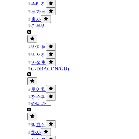
손태진
은가은
홍자
김용빈
박지현
박서진
안성훈
G-DRAGON(GD)
로이킴
정승환
카더가든
박효신
화사