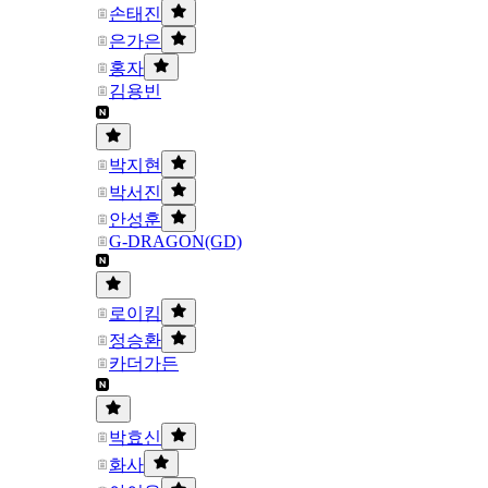
손태진
은가은
홍자
김용빈
박지현
박서진
안성훈
G-DRAGON(GD)
로이킴
정승환
카더가든
박효신
화사