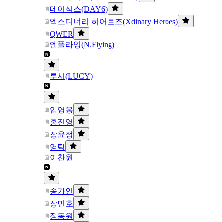
데이식스(DAY6)
엑스디너리 히어로즈(Xdinary Heroes)
QWER
엔플라잉(N.Flying)
루시(LUCY)
임영웅
홍진영
장윤정
영탁
이찬원
송가인
장민호
정동원