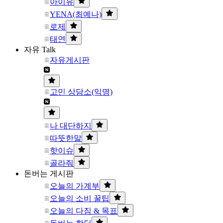
아이유
YENA(최예나)
로제
태연
자유 Talk
자유게시판
고민 상담소(익명)
나 대단하지
따뜻한말
핫이슈
골라줘
돈버는 게시판
오늘의 가계부
오늘의 소비 꿀팁
오늘의 다짐 & 목표