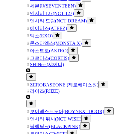
세븐틴(SEVENTEEN)
엔시티 127(NCT 127)
엔시티 드림(NCT DREAM)
에이티즈(ATEEZ)
엑소(EXO)
몬스타엑스(MONSTA X)
아스트로(ASTRO)
코르티스(CORTIS)
SHINee (샤이니)
ZEROBASEONE (제로베이스원)
라이즈(RIIZE)
보이넥스트도어(BOYNEXTDOOR)
엔시티 위시(NCT WISH)
블랙핑크(BLACKPINK)
트와이스(TWICE)