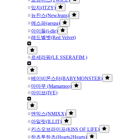
있지(ITZY)
뉴진스(NewJeans)
에스파(aespa)
아이들(i-dle)
레드벨벳(Red Velvet)
르세라핌(LE SSERAFIM )
베이비몬스터(BABYMONSTER)
마마무 (Mamamoo)
아이브(IVE)
엔믹스(NMIXX)
아일릿(ILLIT)
키스오브라이프(KISS OF LIFE)
하츠투하츠(Hearts2Hearts)