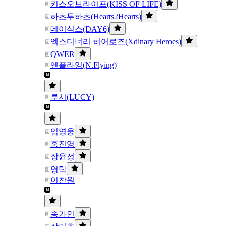
키스오브라이프(KISS OF LIFE)
하츠투하츠(Hearts2Hearts)
데이식스(DAY6)
엑스디너리 히어로즈(Xdinary Heroes)
QWER
엔플라잉(N.Flying)
루시(LUCY)
임영웅
홍진영
장윤정
영탁
이찬원
송가인