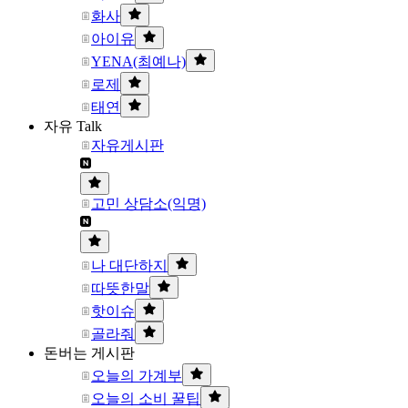
화사
아이유
YENA(최예나)
로제
태연
자유 Talk
자유게시판
고민 상담소(익명)
나 대단하지
따뜻한말
핫이슈
골라줘
돈버는 게시판
오늘의 가계부
오늘의 소비 꿀팁