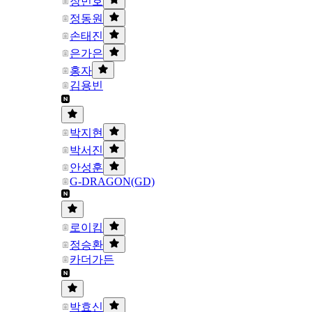
장민호
정동원
손태진
은가은
홍자
김용빈
박지현
박서진
안성훈
G-DRAGON(GD)
로이킴
정승환
카더가든
박효신