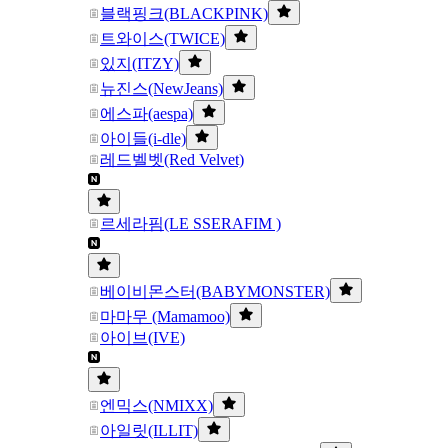
블랙핑크(BLACKPINK)
트와이스(TWICE)
있지(ITZY)
뉴진스(NewJeans)
에스파(aespa)
아이들(i-dle)
레드벨벳(Red Velvet)
르세라핌(LE SSERAFIM )
베이비몬스터(BABYMONSTER)
마마무 (Mamamoo)
아이브(IVE)
엔믹스(NMIXX)
아일릿(ILLIT)