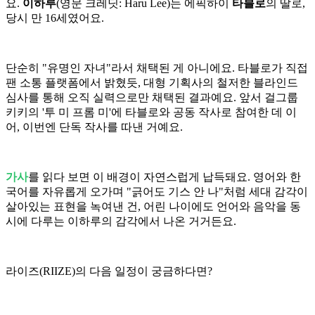
요.
이하루
(영문 크레딧: Haru Lee)는 에픽하이
타블로
의 딸로,
당시 만 16세였어요.
단순히 "유명인 자녀"라서 채택된 게 아니에요. 타블로가 직접
팬 소통 플랫폼에서 밝혔듯, 대형 기획사의 철저한 블라인드
심사를 통해 오직 실력으로만 채택된 결과예요. 앞서 걸그룹
키키의 '투 미 프롬 미'에 타블로와 공동 작사로 참여한 데 이
어, 이번엔 단독 작사를 따낸 거예요.
가사
를 읽다 보면 이 배경이 자연스럽게 납득돼요. 영어와 한
국어를 자유롭게 오가며 "긁어도 기스 안 나"처럼 세대 감각이
살아있는 표현을 녹여낸 건, 어린 나이에도 언어와 음악을 동
시에 다루는 이하루의 감각에서 나온 거거든요.
라이즈(RIIZE)의 다음 일정이 궁금하다면?