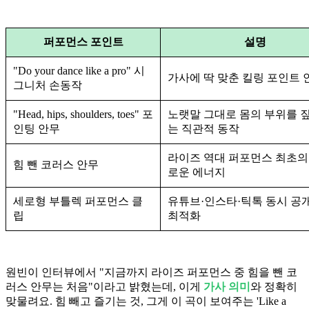
퍼포먼스 포인트
설명
"Do your dance like a pro" 시
가사에 딱 맞춘 킬링 포인트 
그니처 손동작
"Head, hips, shoulders, toes" 포
노랫말 그대로 몸의 부위를 
인팅 안무
는 직관적 동작
라이즈 역대 퍼포먼스 최초의
힘 뺀 코러스 안무
로운 에너지
세로형 부틀렉 퍼포먼스 클
유튜브·인스타·틱톡 동시 공개
립
최적화
원빈이 인터뷰에서 "지금까지 라이즈 퍼포먼스 중 힘을 뺀 코
러스 안무는 처음"이라고 밝혔는데, 이게
가사 의미
와 정확히
맞물려요. 힘 빼고 즐기는 것, 그게 이 곡이 보여주는 'Like a