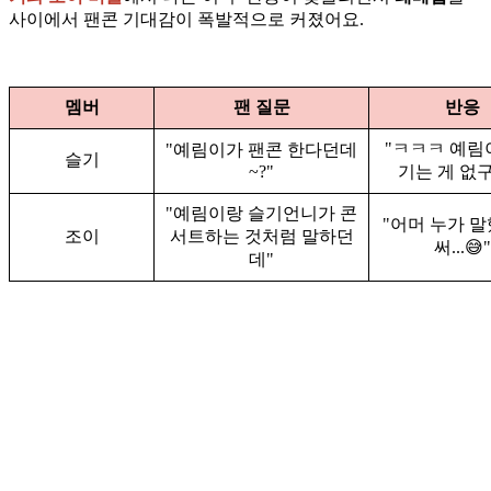
사이에서 팬콘 기대감이 폭발적으로 커졌어요.
멤버
팬 질문
반응
"ㅋㅋㅋ 예림
"예림이가 팬콘 한다던데
슬기
~?"
기는 게 없구
"예림이랑 슬기언니가 콘
"어머 누가 말
조이
서트하는 것처럼 말하던
써...😅"
데"