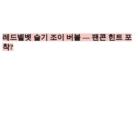
레드벨벳 슬기 조이 버블 — 팬콘 힌트 포
착?