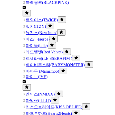
블랙핑크(BLACKPINK)
트와이스(TWICE)
있지(ITZY)
뉴진스(NewJeans)
에스파(aespa)
아이들(i-dle)
레드벨벳(Red Velvet)
르세라핌(LE SSERAFIM )
베이비몬스터(BABYMONSTER)
마마무 (Mamamoo)
아이브(IVE)
엔믹스(NMIXX)
아일릿(ILLIT)
키스오브라이프(KISS OF LIFE)
하츠투하츠(Hearts2Hearts)