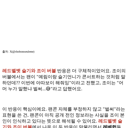
출처: X(@chobomseulrene)
레드벨벳 슬기와 조이 버블
반응은 더 구체적이었어요. 조이의
버블에서는 팬이 "예림이랑 슬기언니가 콘서트하는 것처럼 말
하던데?? 이번에 아따보이 해줘잉"이라고 전했고, 조이는 "어
머 누가 말했냐 벌써...😅"라고 답했어요.
이 반응이 핵심이에요. 팬콘 자체를 부정하지 않고 "벌써"라는
표현을 쓴 건, 팬콘이 아직 공개 전인 정보라는 사실을 조이 본
인이 인식하고 있다는 뜻으로 해석될 수 있어요.
레드벨벳 슬
기와 조이 버블
에서 나온 이 두 반응이 맞물리면서
레베럽
들