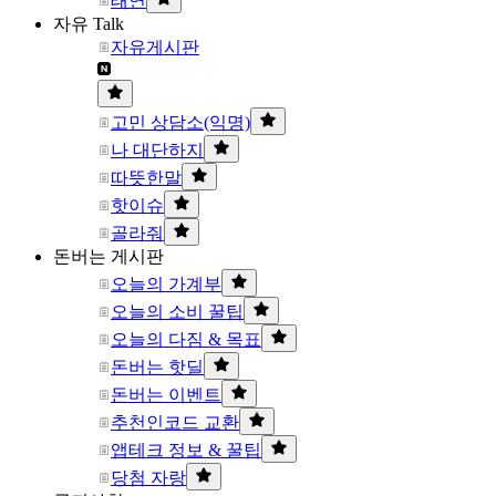
태연
자유 Talk
자유게시판
고민 상담소(익명)
나 대단하지
따뜻한말
핫이슈
골라줘
돈버는 게시판
오늘의 가계부
오늘의 소비 꿀팁
오늘의 다짐 & 목표
돈버는 핫딜
돈버는 이벤트
추천인코드 교환
앱테크 정보 & 꿀팁
당첨 자랑