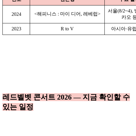
서울(8/2~4),
<해피니스 : 마이 디어, 레베럽>
2024
카오 
2023
R to V
아시아·유럽
레드벨벳 콘서트 2026 — 지금 확인할 수
있는 일정