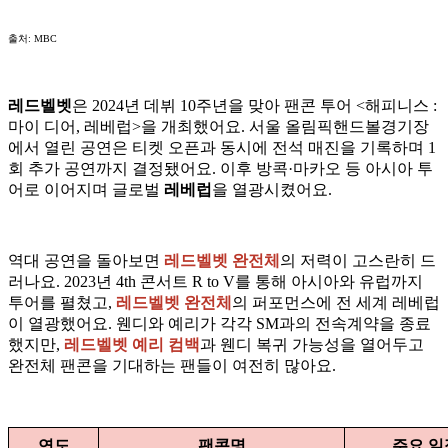
출처: MBC
레드벨벳
은 2024년 데뷔 10주년을 맞아 팬콘 투어 <해피니스 :
마이 디어, 레베럽>을 개최했어요. 서울 올림픽핸드볼경기장
에서 열린 공연은 티켓 오픈과 동시에 전석 매진을 기록하며 1
회 추가 공연까지 결정됐어요. 이후 방콕·마카오 등 아시아 투
어로 이어지며 글로벌
레베럽
을 열광시켰어요.
역대 공연을 돌아보면
레드벨벳 완전체
의 저력이 고스란히 드
러나요. 2023년 4th 콘서트 R to V를 통해 아시아와 유럽까지
투어를 펼쳤고,
레드벨벳 완전체
의 퍼포먼스에 전 세계 레베럽
이 열광했어요. 웬디와 예리가 각각 SM과의 전속계약을 종료
했지만,
레드벨벳 예리 컴백
과 웬디 복귀 가능성을 열어두고
완전체 팬콘을 기대하는 팬들이 여전히 많아요.
연도
팬콘명
주요 일