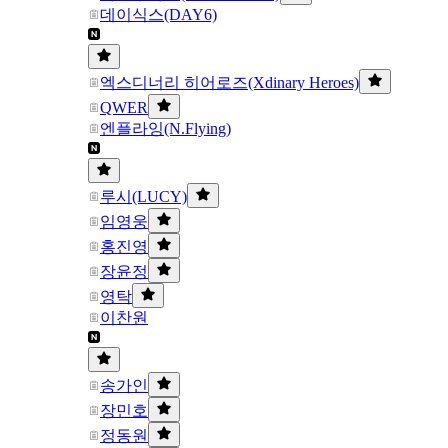
데이식스(DAY6)
엑스디너리 히어로즈(Xdinary Heroes)
QWER
엔플라잉(N.Flying)
루시(LUCY)
임영웅
홍진영
장윤정
영탁
이찬원
송가인
장민호
정동원