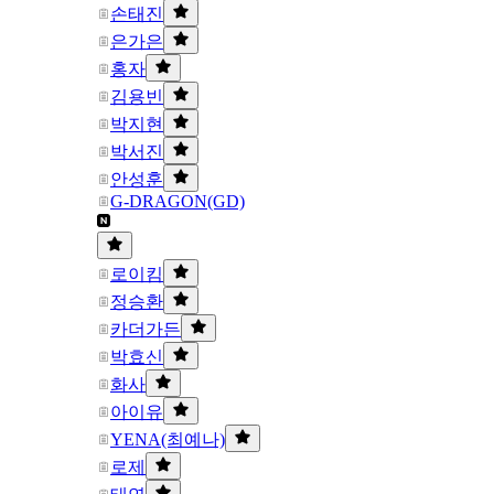
손태진
은가은
홍자
김용빈
박지현
박서진
안성훈
G-DRAGON(GD)
로이킴
정승환
카더가든
박효신
화사
아이유
YENA(최예나)
로제