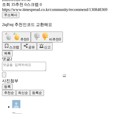
조회
35
추천
0
스크랩
0
https://www.timespread.co.kr/community/recommend/130848369
주소복사
2iqFmj 추천인코드 교환해요
추천
0
비추천
0
스크랩
공유
신고
목록
댓글
2
사진첨부
등록
추천순
최신순
등록순
...