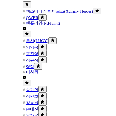
엑스디너리 히어로즈(Xdinary Heroes)
QWER
엔플라잉(N.Flying)
루시(LUCY)
임영웅
홍진영
장윤정
영탁
이찬원
송가인
장민호
정동원
손태진
은가은