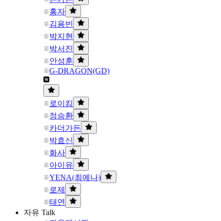
홍자
김용빈
박지현
박서진
안성훈
G-DRAGON(GD)
로이킴
정승환
카더가든
박효신
화사
아이유
YENA(최예나)
로제
태연
자유 Talk