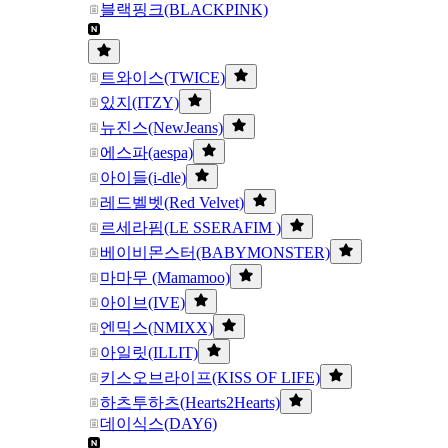
블랙핑크(BLACKPINK)
트와이스(TWICE)
있지(ITZY)
뉴진스(NewJeans)
에스파(aespa)
아이들(i-dle)
레드벨벳(Red Velvet)
르세라핌(LE SSERAFIM )
베이비몬스터(BABYMONSTER)
마마무 (Mamamoo)
아이브(IVE)
엔믹스(NMIXX)
아일릿(ILLIT)
키스오브라이프(KISS OF LIFE)
하츠투하츠(Hearts2Hearts)
데이식스(DAY6)