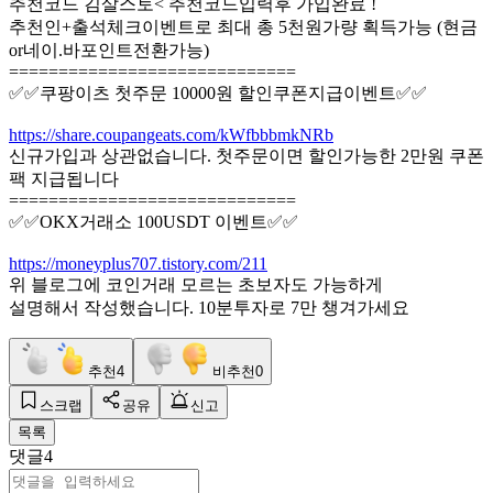
추천코드 김살스토< 추천코드입력후 가입완료 !
추천인+출석체크이벤트로 최대 총 5천원가량 획득가능 (현금
or네이.바포인트전환가능)
=============================
✅✅쿠팡이츠 첫주문 10000원 할인쿠폰지급이벤트✅✅
https://share.coupangeats.com/kWfbbbmkNRb
신규가입과 상관없습니다. 첫주문이면 할인가능한 2만원 쿠폰
팩 지급됩니다
=============================
✅✅OKX거래소 100USDT 이벤트✅✅
https://moneyplus707.tistory.com/211
위 블로그에 코인거래 모르는 초보자도 가능하게
설명해서 작성했습니다. 10분투자로 7만 챙겨가세요
추천
4
비추천
0
스크랩
공유
신고
목록
댓글
4