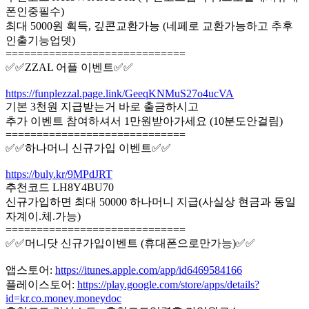
폰인중필수)
최대 5000원 획득, 깊콘교환가능 (네페로 교환가능하고 추후
인출기능업뎃)
=============================
✅✅ZZAL 어플 이벤트✅✅
https://funplezzal.page.link/GeeqKNMuS27o4ucVA
기본 3천원 지급받는거 바로 출금하시고
추가 이벤트 참여하셔서 1만원받아가세요 (10분도안걸림)
=============================
✅✅하나머니 신규가입 이벤트✅✅
https://buly.kr/9MPdJRT
추천코드 LH8Y4BU70
신규가입하면 최대 50000 하나머니 지급(사실상 현금과 동일
자계이.체.가능)
=============================
✅✅머니닷 신규가입이벤트 (휴대폰으로만가능)✅✅
앱스토어:
https://itunes.apple.com/app/id6469584166
플레이스토어:
https://play.google.com/store/apps/details?
id=kr.co.money.moneydoc