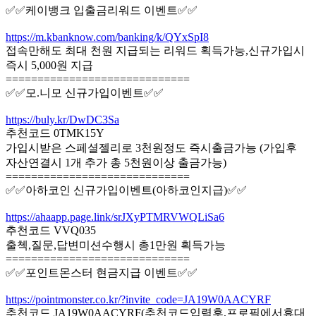
✅✅케이뱅크 입출금리워드 이벤트✅✅
https://m.kbanknow.com/banking/k/QYxSpI8
접속만해도 최대 천원 지급되는 리워드 획득가능,신규가입시
즉시 5,000원 지급
=============================
✅✅모.니모 신규가입이벤트✅✅
https://buly.kr/DwDC3Sa
추천코드 0TMK15Y
가입시받은 스페셜젤리로 3천원정도 즉시출금가능 (가입후
자산연결시 1개 추가 총 5천원이상 출금가능)
=============================
✅✅아하코인 신규가입이벤트(아하코인지급)✅✅
https://ahaapp.page.link/srJXyPTMRVWQLiSa6
추천코드 VVQ035
출첵,질문,답변미션수행시 총1만원 획득가능
=============================
✅✅포인트몬스터 현금지급 이벤트✅✅
https://pointmonster.co.kr/?invite_code=JA19W0AACYRF
추천코드 JA19W0AACYRF(추천코드입력후,프로필에서휴대