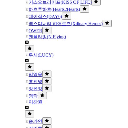
키스오브라이프(KISS OF LIFE)
하츠투하츠(Hearts2Hearts)
데이식스(DAY6)
엑스디너리 히어로즈(Xdinary Heroes)
QWER
엔플라잉(N.Flying)
루시(LUCY)
임영웅
홍진영
장윤정
영탁
이찬원
송가인