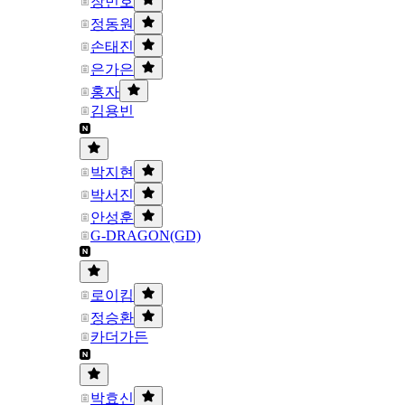
장민호
정동원
손태진
은가은
홍자
김용빈
박지현
박서진
안성훈
G-DRAGON(GD)
로이킴
정승환
카더가든
박효신