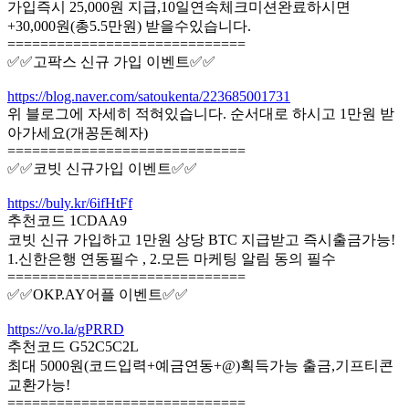
가입즉시 25,000원 지급,10일연속체크미션완료하시면
+30,000원(총5.5만원) 받을수있습니다.
=============================
✅✅고팍스 신규 가입 이벤트✅✅
https://blog.naver.com/satoukenta/223685001731
위 블로그에 자세히 적혀있습니다. 순서대로 하시고 1만원 받
아가세요(개꽁돈혜자)
=============================
✅✅코빗 신규가입 이벤트✅✅
https://buly.kr/6ifHtFf
추천코드 1CDAA9
코빗 신규 가입하고 1만원 상당 BTC 지급받고 즉시출금가능!
1.신한은행 연동필수 , 2.모든 마케팅 알림 동의 필수
=============================
✅✅OKP.AY어플 이벤트✅✅
https://vo.la/gPRRD
추천코드 G52C5C2L
최대 5000원(코드입력+예금연동+@)획득가능 출금,기프티콘
교환가능!
=============================