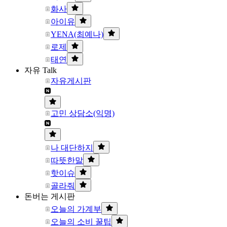
화사
아이유
YENA(최예나)
로제
태연
자유 Talk
자유게시판
고민 상담소(익명)
나 대단하지
따뜻한말
핫이슈
골라줘
돈버는 게시판
오늘의 가계부
오늘의 소비 꿀팁