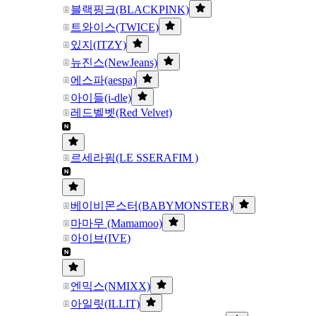
블랙핑크(BLACKPINK)
트와이스(TWICE)
있지(ITZY)
뉴진스(NewJeans)
에스파(aespa)
아이들(i-dle)
레드벨벳(Red Velvet)
르세라핌(LE SSERAFIM )
베이비몬스터(BABYMONSTER)
마마무 (Mamamoo)
아이브(IVE)
엔믹스(NMIXX)
아일릿(ILLIT)