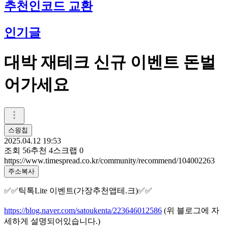
추천인코드 교환
인기글
대박 재테크 신규 이벤트 돈벌
어가세요
스읭칩
2025.04.12 19:53
조회
56
추천
4
스크랩
0
https://www.timespread.co.kr/community/recommend/104002263
주소복사
✅✅틱톡Lite 이벤트(가장추천앱테.크)✅✅
https://blog.naver.com/satoukenta/223646012586
(위 블로그에 자
세하게 설명되어있습니다.)