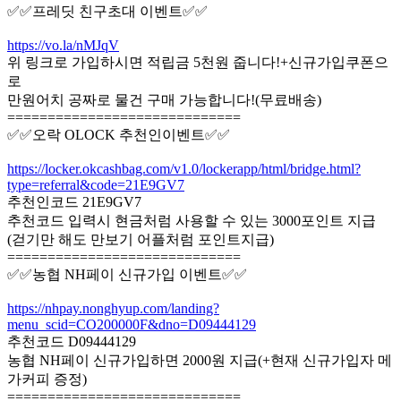
✅✅프레딧 친구초대 이벤트✅✅
https://vo.la/nMJqV
위 링크로 가입하시면 적립금 5천원 줍니다!+신규가입쿠폰으
로
만원어치 공짜로 물건 구매 가능합니다!(무료배송)
=============================
✅✅오락 OLOCK 추천인이벤트✅✅
https://locker.okcashbag.com/v1.0/lockerapp/html/bridge.html?
type=referral&code=21E9GV7
추천인코드 21E9GV7
추천코드 입력시 현금처럼 사용할 수 있는 3000포인트 지급
(걷기만 해도 만보기 어플처럼 포인트지급)
=============================
✅✅농협 NH페이 신규가입 이벤트✅✅
https://nhpay.nonghyup.com/landing?
menu_scid=CO200000F&dno=D09444129
추천코드 D09444129
농협 NH페이 신규가입하면 2000원 지급(+현재 신규가입자 메
가커피 증정)
=============================