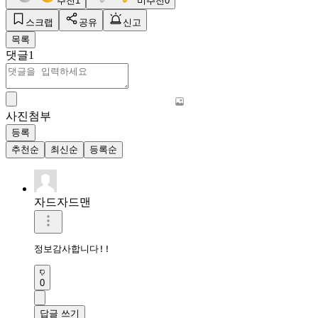
추천
1
비추천
0
스크랩
공유
신고
목록
댓글
1
사진첨부
등록
추천순
최신순
등록순
자드자드맨
정보감사합니다!!
0
답글 쓰기