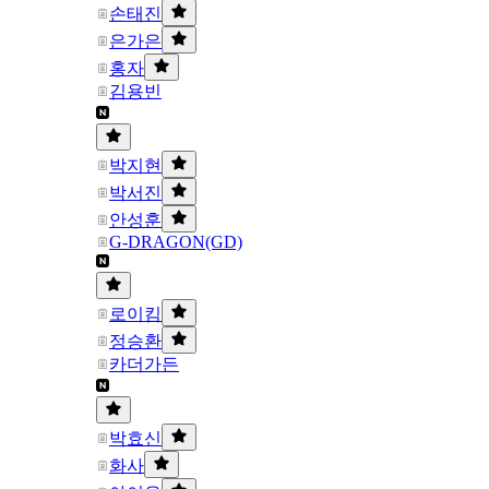
손태진
은가은
홍자
김용빈
박지현
박서진
안성훈
G-DRAGON(GD)
로이킴
정승환
카더가든
박효신
화사