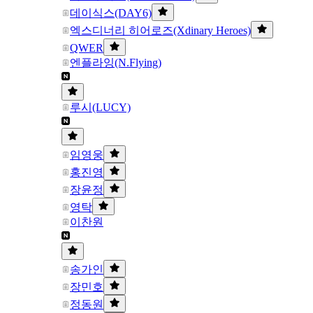
데이식스(DAY6)
엑스디너리 히어로즈(Xdinary Heroes)
QWER
엔플라잉(N.Flying)
루시(LUCY)
임영웅
홍진영
장윤정
영탁
이찬원
송가인
장민호
정동원