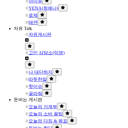
아이유
YENA(최예나)
로제
태연
자유 Talk
자유게시판
고민 상담소(익명)
나 대단하지
따뜻한말
핫이슈
골라줘
돈버는 게시판
오늘의 가계부
오늘의 소비 꿀팁
오늘의 다짐 & 목표