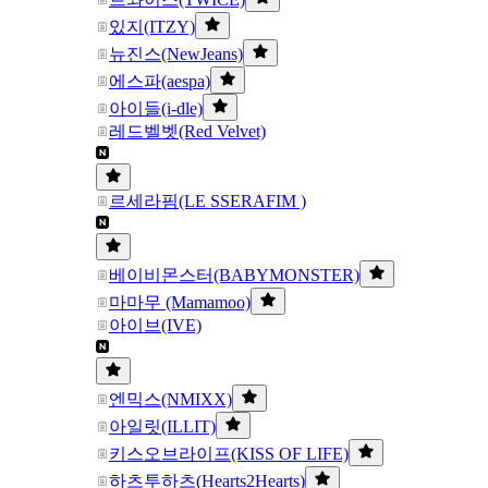
있지(ITZY)
뉴진스(NewJeans)
에스파(aespa)
아이들(i-dle)
레드벨벳(Red Velvet)
르세라핌(LE SSERAFIM )
베이비몬스터(BABYMONSTER)
마마무 (Mamamoo)
아이브(IVE)
엔믹스(NMIXX)
아일릿(ILLIT)
키스오브라이프(KISS OF LIFE)
하츠투하츠(Hearts2Hearts)