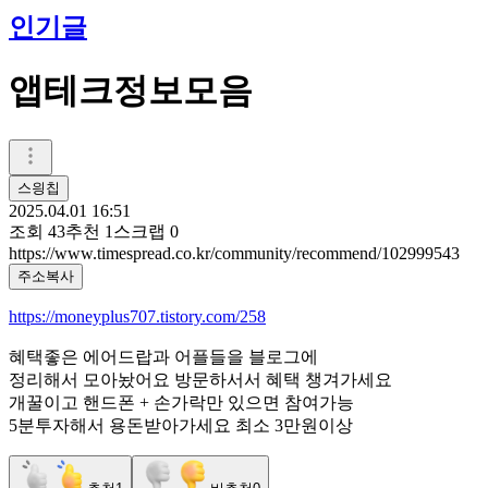
인기글
앱테크정보모음
스읭칩
2025.04.01 16:51
조회
43
추천
1
스크랩
0
https://www.timespread.co.kr/community/recommend/102999543
주소복사
https://moneyplus707.tistory.com/258
혜택좋은 에어드랍과 어플들을 블로그에
정리해서 모아놨어요 방문하서서 혜택 챙겨가세요
개꿀이고 핸드폰 + 손가락만 있으면 참여가능
5분투자해서 용돈받아가세요 최소 3만원이상