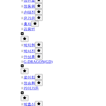
장민호
정동원
손태진
은가은
홍자
김용빈
박지현
박서진
안성훈
G-DRAGON(GD)
로이킴
정승환
카더가든
박효신