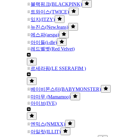
블랙핑크(BLACKPINK)
트와이스(TWICE)
있지(ITZY)
뉴진스(NewJeans)
에스파(aespa)
아이들(i-dle)
레드벨벳(Red Velvet)
르세라핌(LE SSERAFIM )
베이비몬스터(BABYMONSTER)
마마무 (Mamamoo)
아이브(IVE)
엔믹스(NMIXX)
아일릿(ILLIT)