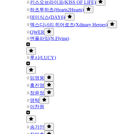
키스오브라이프(KISS OF LIFE)
하츠투하츠(Hearts2Hearts)
데이식스(DAY6)
엑스디너리 히어로즈(Xdinary Heroes)
QWER
엔플라잉(N.Flying)
루시(LUCY)
임영웅
홍진영
장윤정
영탁
이찬원
송가인