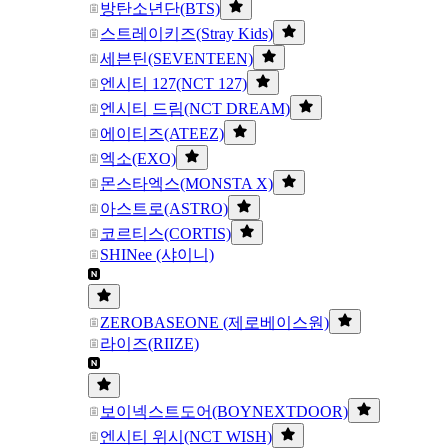
방탄소년단(BTS)
스트레이키즈(Stray Kids)
세븐틴(SEVENTEEN)
엔시티 127(NCT 127)
엔시티 드림(NCT DREAM)
에이티즈(ATEEZ)
엑소(EXO)
몬스타엑스(MONSTA X)
아스트로(ASTRO)
코르티스(CORTIS)
SHINee (샤이니)
ZEROBASEONE (제로베이스원)
라이즈(RIIZE)
보이넥스트도어(BOYNEXTDOOR)
엔시티 위시(NCT WISH)