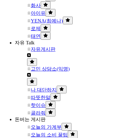
화사
아이유
YENA(최예나)
로제
태연
자유 Talk
자유게시판
고민 상담소(익명)
나 대단하지
따뜻한말
핫이슈
골라줘
돈버는 게시판
오늘의 가계부
오늘의 소비 꿀팁