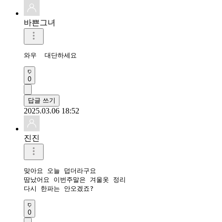
바쁜그녀
와우  대단하세요
0
답글 쓰기
2025.03.06 18:52
진진
맞아요 오늘 덥더라구요

땀났어요 이번주말은 겨울옷 정리 

다시 한파는 안오겠죠?
0