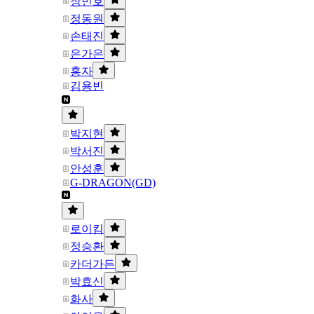
장민호
정동원
손태진
은가은
홍자
김용빈
박지현
박서진
안성훈
G-DRAGON(GD)
로이킴
정승환
카더가든
박효신
화사