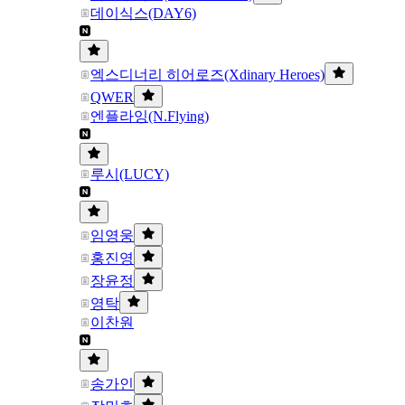
데이식스(DAY6)
엑스디너리 히어로즈(Xdinary Heroes)
QWER
엔플라잉(N.Flying)
루시(LUCY)
임영웅
홍진영
장윤정
영탁
이찬원
송가인