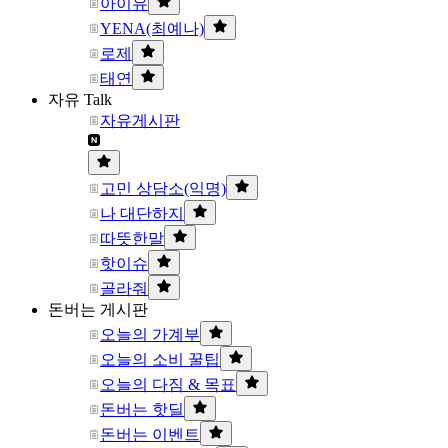
아이유
YENA(최예나)
로제
태연
자유 Talk
자유게시판
고민 상담소(익명)
나 대단하지
따뜻한말
핫이슈
골라줘
돈버는 게시판
오늘의 가계부
오늘의 소비 꿀팁
오늘의 다짐 & 목표
돈버는 핫딜
돈버는 이벤트