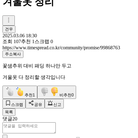
겨울옷 정리
건우
2025.03.06 18:30
조회
107
추천
1
스크랩
0
https://www.timespread.co.kr/community/promise/99868763
주소복사
꽃샘추위 대비 패딩 하나만 두고
겨울옷 다 정리할 생각입니다
추천
1
비추천
0
스크랩
공유
신고
목록
댓글
20