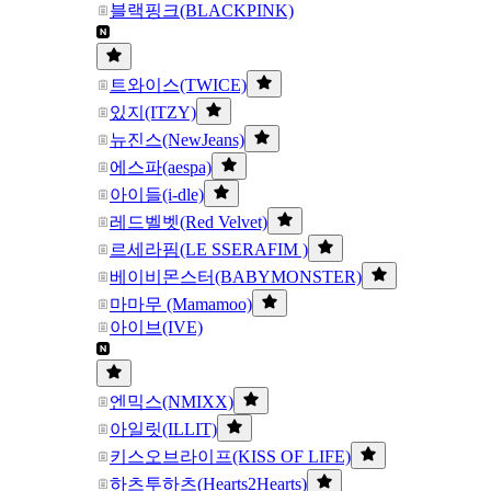
블랙핑크(BLACKPINK)
트와이스(TWICE)
있지(ITZY)
뉴진스(NewJeans)
에스파(aespa)
아이들(i-dle)
레드벨벳(Red Velvet)
르세라핌(LE SSERAFIM )
베이비몬스터(BABYMONSTER)
마마무 (Mamamoo)
아이브(IVE)
엔믹스(NMIXX)
아일릿(ILLIT)
키스오브라이프(KISS OF LIFE)
하츠투하츠(Hearts2Hearts)