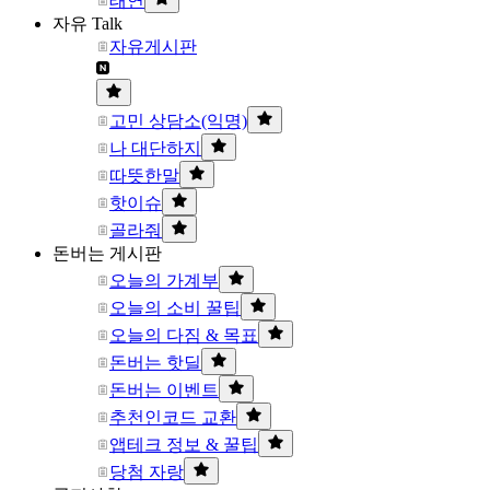
태연
자유 Talk
자유게시판
고민 상담소(익명)
나 대단하지
따뜻한말
핫이슈
골라줘
돈버는 게시판
오늘의 가계부
오늘의 소비 꿀팁
오늘의 다짐 & 목표
돈버는 핫딜
돈버는 이벤트
추천인코드 교환
앱테크 정보 & 꿀팁
당첨 자랑