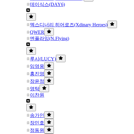
데이식스(DAY6)
엑스디너리 히어로즈(Xdinary Heroes)
QWER
엔플라잉(N.Flying)
루시(LUCY)
임영웅
홍진영
장윤정
영탁
이찬원
송가인
장민호
정동원