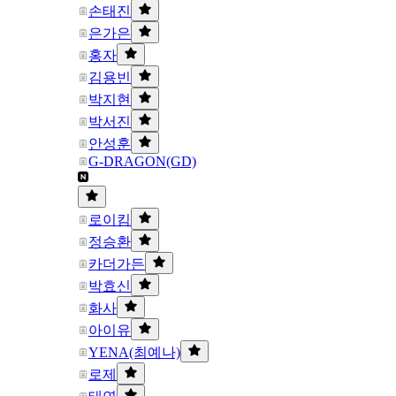
손태진
은가은
홍자
김용빈
박지현
박서진
안성훈
G-DRAGON(GD)
로이킴
정승환
카더가든
박효신
화사
아이유
YENA(최예나)
로제