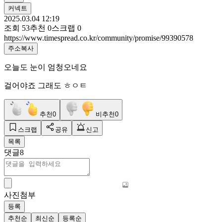
커넥트
2025.03.04 12:19
조회
53
추천
0
스크랩
0
https://www.timespread.co.kr/community/promise/99390578
주소복사
오늘도 눈이 엄청오네요
걸어야죠 그래도 ㅎㅇㅌ
추천
0
비추천
0
스크랩
공유
신고
목록
댓글
8
사진첨부
등록
추천순
최신순
등록순