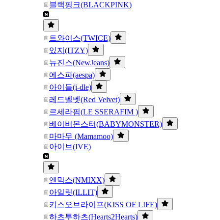
블랙핑크(BLACKPINK)
트와이스(TWICE)
있지(ITZY)
뉴진스(NewJeans)
에스파(aespa)
아이들(i-dle)
레드벨벳(Red Velvet)
르세라핌(LE SSERAFIM )
베이비몬스터(BABYMONSTER)
마마무 (Mamamoo)
아이브(IVE)
엔믹스(NMIXX)
아일릿(ILLIT)
키스오브라이프(KISS OF LIFE)
하츠투하츠(Hearts2Hearts)