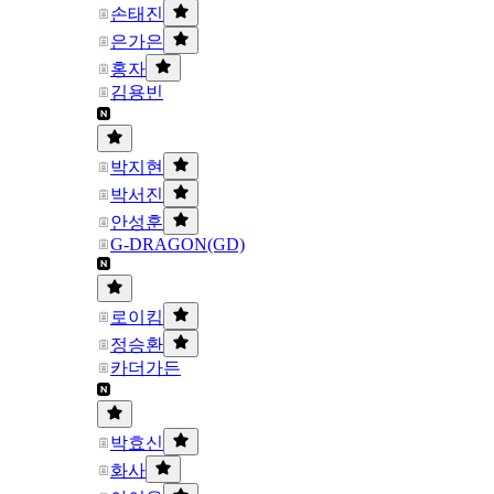
손태진
은가은
홍자
김용빈
박지현
박서진
안성훈
G-DRAGON(GD)
로이킴
정승환
카더가든
박효신
화사