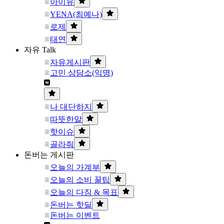
아이유
YENA(최예나)
로제
태연
자유 Talk
자유게시판
고민 상담소(익명)
나 대단하지
따뜻한말
핫이슈
골라줘
돈버는 게시판
오늘의 가계부
오늘의 소비 꿀팁
오늘의 다짐 & 목표
돈버는 핫딜
돈버는 이벤트