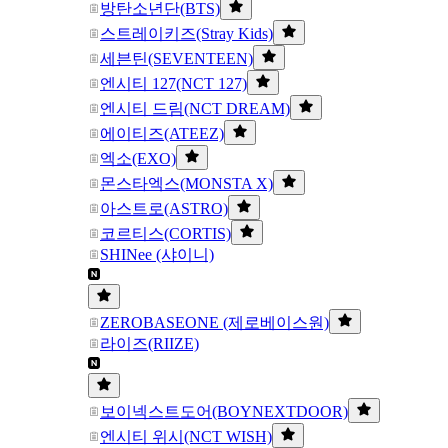
방탄소년단(BTS)
스트레이키즈(Stray Kids)
세븐틴(SEVENTEEN)
엔시티 127(NCT 127)
엔시티 드림(NCT DREAM)
에이티즈(ATEEZ)
엑소(EXO)
몬스타엑스(MONSTA X)
아스트로(ASTRO)
코르티스(CORTIS)
SHINee (샤이니)
ZEROBASEONE (제로베이스원)
라이즈(RIIZE)
보이넥스트도어(BOYNEXTDOOR)
엔시티 위시(NCT WISH)