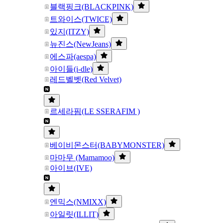
블랙핑크(BLACKPINK)
트와이스(TWICE)
있지(ITZY)
뉴진스(NewJeans)
에스파(aespa)
아이들(i-dle)
레드벨벳(Red Velvet)
르세라핌(LE SSERAFIM )
베이비몬스터(BABYMONSTER)
마마무 (Mamamoo)
아이브(IVE)
엔믹스(NMIXX)
아일릿(ILLIT)