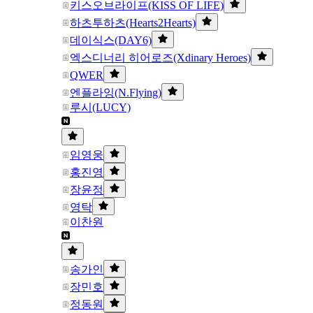
키스오브라이프(KISS OF LIFE)
하츠투하츠(Hearts2Hearts)
데이식스(DAY6)
엑스디너리 히어로즈(Xdinary Heroes)
QWER
엔플라잉(N.Flying)
루시(LUCY)
임영웅
홍진영
장윤정
영탁
이찬원
송가인
장민호
정동원