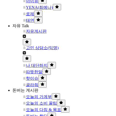
아이유
YENA(최예나)
로제
태연
자유 Talk
자유게시판
고민 상담소(익명)
나 대단하지
따뜻한말
핫이슈
골라줘
돈버는 게시판
오늘의 가계부
오늘의 소비 꿀팁
오늘의 다짐 & 목표