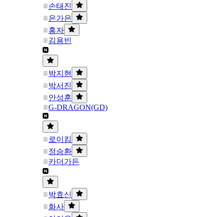
손태진
은가은
홍자
김용빈
박지현
박서진
안성훈
G-DRAGON(GD)
로이킴
정승환
카더가든
박효신
화사