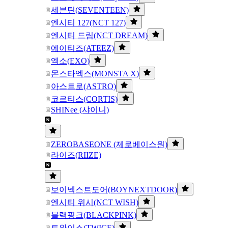
세븐틴(SEVENTEEN)
엔시티 127(NCT 127)
엔시티 드림(NCT DREAM)
에이티즈(ATEEZ)
엑소(EXO)
몬스타엑스(MONSTA X)
아스트로(ASTRO)
코르티스(CORTIS)
SHINee (샤이니)
ZEROBASEONE (제로베이스원)
라이즈(RIIZE)
보이넥스트도어(BOYNEXTDOOR)
엔시티 위시(NCT WISH)
블랙핑크(BLACKPINK)
트와이스(TWICE)