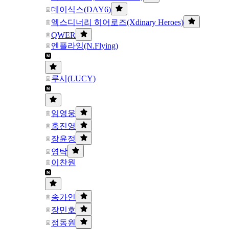
데이식스(DAY6)
엑스디너리 히어로즈(Xdinary Heroes)
QWER
엔플라잉(N.Flying)
루시(LUCY)
임영웅
홍진영
장윤정
영탁
이찬원
송가인
장민호
정동원