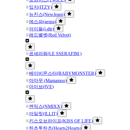
있지(ITZY)
뉴진스(NewJeans)
에스파(aespa)
아이들(i-dle)
레드벨벳(Red Velvet)
르세라핌(LE SSERAFIM )
베이비몬스터(BABYMONSTER)
마마무 (Mamamoo)
아이브(IVE)
엔믹스(NMIXX)
아일릿(ILLIT)
키스오브라이프(KISS OF LIFE)
하츠투하츠(Hearts2Hearts)