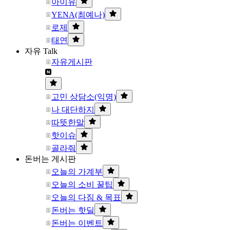
아이유
YENA(최예나)
로제
태연
자유 Talk
자유게시판
고민 상담소(익명)
나 대단하지
따뜻한말
핫이슈
골라줘
돈버는 게시판
오늘의 가계부
오늘의 소비 꿀팁
오늘의 다짐 & 목표
돈버는 핫딜
돈버는 이벤트