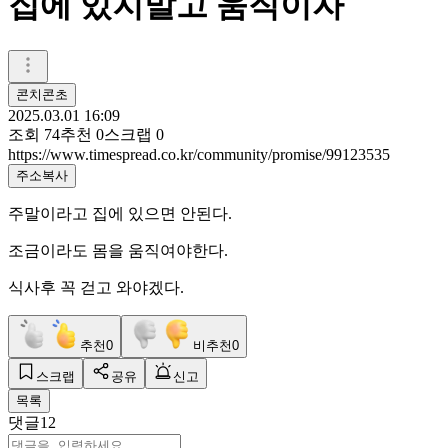
집에 있지말고 움직이자
콘치콘초
2025.03.01 16:09
조회
74
추천
0
스크랩
0
https://www.timespread.co.kr/community/promise/99123535
주소복사
주말이라고 집에 있으면 안된다.
조금이라도 몸을 움직여야한다.
식사후 꼭 걷고 와야겠다.
추천
0
비추천
0
스크랩
공유
신고
목록
댓글
12