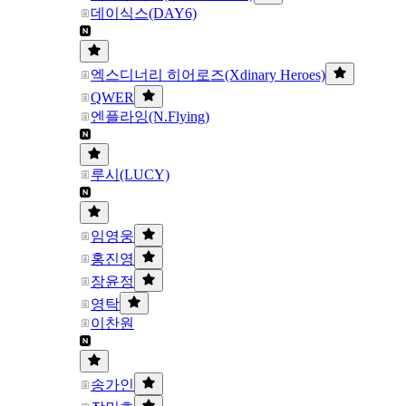
데이식스(DAY6)
엑스디너리 히어로즈(Xdinary Heroes)
QWER
엔플라잉(N.Flying)
루시(LUCY)
임영웅
홍진영
장윤정
영탁
이찬원
송가인