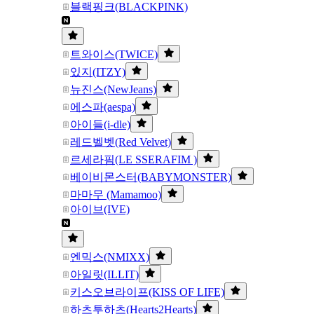
블랙핑크(BLACKPINK)
트와이스(TWICE)
있지(ITZY)
뉴진스(NewJeans)
에스파(aespa)
아이들(i-dle)
레드벨벳(Red Velvet)
르세라핌(LE SSERAFIM )
베이비몬스터(BABYMONSTER)
마마무 (Mamamoo)
아이브(IVE)
엔믹스(NMIXX)
아일릿(ILLIT)
키스오브라이프(KISS OF LIFE)
하츠투하츠(Hearts2Hearts)