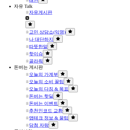
태연
자유 Talk
자유게시판
고민 상담소(익명)
나 대단하지
따뜻한말
핫이슈
골라줘
돈버는 게시판
오늘의 가계부
오늘의 소비 꿀팁
오늘의 다짐 & 목표
돈버는 핫딜
돈버는 이벤트
추천인코드 교환
앱테크 정보 & 꿀팁
당첨 자랑