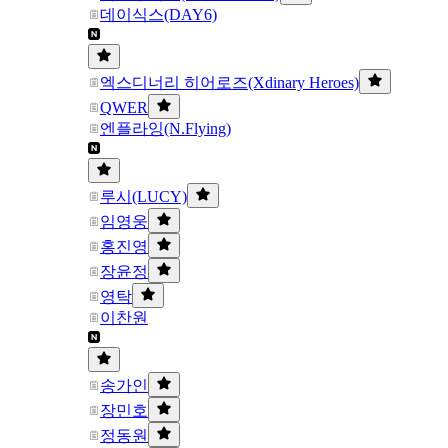
데이식스(DAY6)
엑스디너리 히어로즈(Xdinary Heroes)
QWER
엔플라잉(N.Flying)
루시(LUCY)
임영웅
홍진영
장윤정
영탁
이찬원
송가인
장민호
정동원