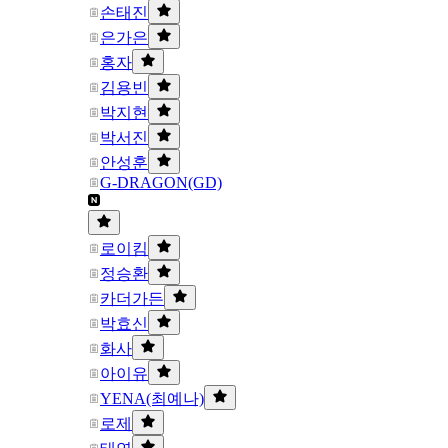
손태진
은가은
홍자
김용빈
박지현
박서진
안성훈
G-DRAGON(GD)
로이킴
정승환
카더가든
박효신
화사
아이유
YENA(최예나)
로제