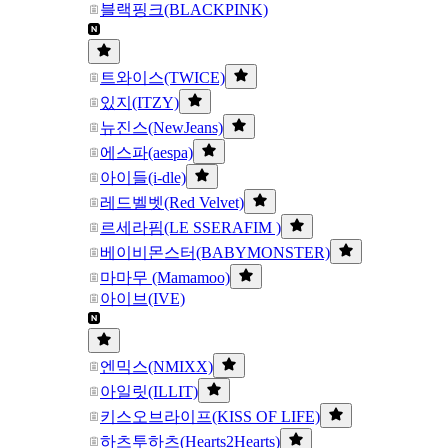
블랙핑크(BLACKPINK)
트와이스(TWICE)
있지(ITZY)
뉴진스(NewJeans)
에스파(aespa)
아이들(i-dle)
레드벨벳(Red Velvet)
르세라핌(LE SSERAFIM )
베이비몬스터(BABYMONSTER)
마마무 (Mamamoo)
아이브(IVE)
엔믹스(NMIXX)
아일릿(ILLIT)
키스오브라이프(KISS OF LIFE)
하츠투하츠(Hearts2Hearts)