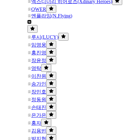
엑스디너리 히어로즈(Xdinary Heroes)
QWER
엔플라잉(N.Flying)
루시(LUCY)
임영웅
홍진영
장윤정
영탁
이찬원
송가인
장민호
정동원
손태진
은가은
홍자
김용빈
박지현