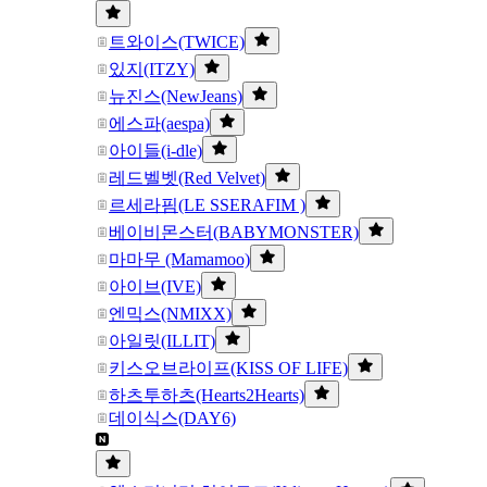
트와이스(TWICE)
있지(ITZY)
뉴진스(NewJeans)
에스파(aespa)
아이들(i-dle)
레드벨벳(Red Velvet)
르세라핌(LE SSERAFIM )
베이비몬스터(BABYMONSTER)
마마무 (Mamamoo)
아이브(IVE)
엔믹스(NMIXX)
아일릿(ILLIT)
키스오브라이프(KISS OF LIFE)
하츠투하츠(Hearts2Hearts)
데이식스(DAY6)