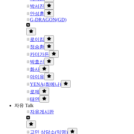
박서진
안성훈
G-DRAGON(GD)
로이킴
정승환
카더가든
박효신
화사
아이유
YENA(최예나)
로제
태연
자유 Talk
자유게시판
고민 상담소(익명)