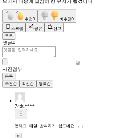
모아서 나중에 열심히 한 유저가 될겄이다
추천
0
비추천
0
스크랩
공유
신고
목록
댓글
4
사진첨부
등록
추천순
최신순
등록순
74du****
앱테크 매일 참여하기 힘드네요 ㅜㅜ