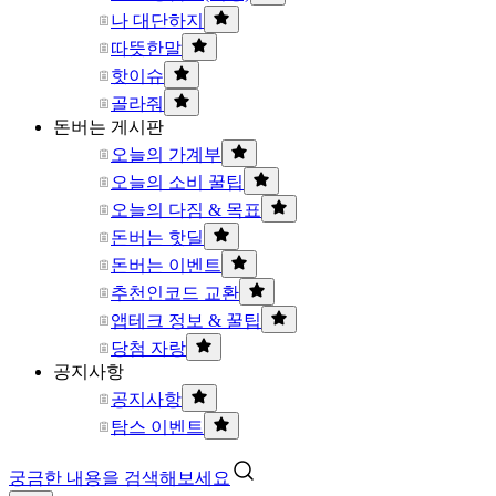
나 대단하지
따뜻한말
핫이슈
골라줘
돈버는 게시판
오늘의 가계부
오늘의 소비 꿀팁
오늘의 다짐 & 목표
돈버는 핫딜
돈버는 이벤트
추천인코드 교환
앱테크 정보 & 꿀팁
당첨 자랑
공지사항
공지사항
탐스 이벤트
궁금한 내용을 검색해보세요