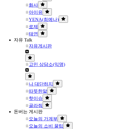
화사
아이유
YENA(최예나)
로제
태연
자유 Talk
자유게시판
고민 상담소(익명)
나 대단하지
따뜻한말
핫이슈
골라줘
돈버는 게시판
오늘의 가계부
오늘의 소비 꿀팁