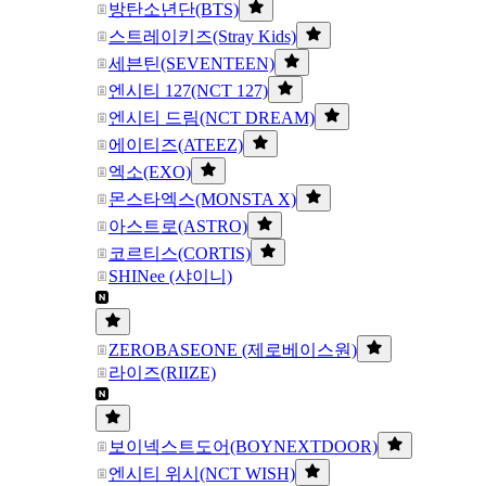
방탄소년단(BTS)
스트레이키즈(Stray Kids)
세븐틴(SEVENTEEN)
엔시티 127(NCT 127)
엔시티 드림(NCT DREAM)
에이티즈(ATEEZ)
엑소(EXO)
몬스타엑스(MONSTA X)
아스트로(ASTRO)
코르티스(CORTIS)
SHINee (샤이니)
ZEROBASEONE (제로베이스원)
라이즈(RIIZE)
보이넥스트도어(BOYNEXTDOOR)
엔시티 위시(NCT WISH)