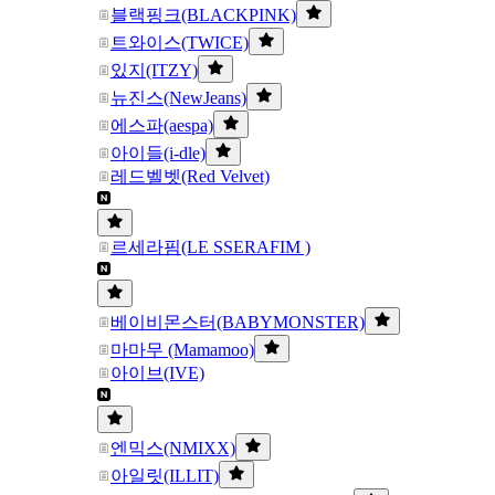
블랙핑크(BLACKPINK)
트와이스(TWICE)
있지(ITZY)
뉴진스(NewJeans)
에스파(aespa)
아이들(i-dle)
레드벨벳(Red Velvet)
르세라핌(LE SSERAFIM )
베이비몬스터(BABYMONSTER)
마마무 (Mamamoo)
아이브(IVE)
엔믹스(NMIXX)
아일릿(ILLIT)