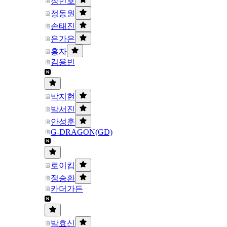
장민호
정동원
손태진
은가은
홍자
김용빈
박지현
박서진
안성훈
G-DRAGON(GD)
로이킴
정승환
카더가든
박효신