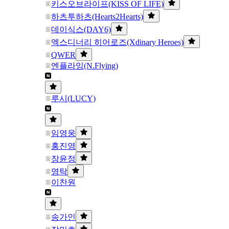
키스오브라이프(KISS OF LIFE)
하츠투하츠(Hearts2Hearts)
데이식스(DAY6)
엑스디너리 히어로즈(Xdinary Heroes)
QWER
엔플라잉(N.Flying)
루시(LUCY)
임영웅
홍진영
장윤정
영탁
이찬원
송가인