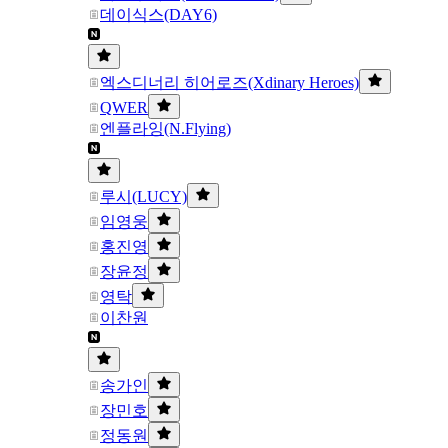
데이식스(DAY6)
엑스디너리 히어로즈(Xdinary Heroes)
QWER
엔플라잉(N.Flying)
루시(LUCY)
임영웅
홍진영
장윤정
영탁
이찬원
송가인
장민호
정동원