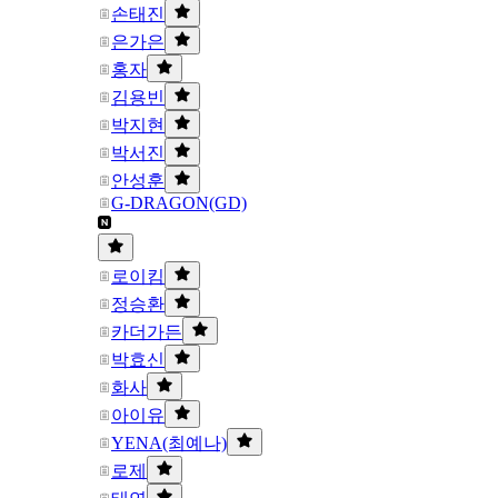
손태진
은가은
홍자
김용빈
박지현
박서진
안성훈
G-DRAGON(GD)
로이킴
정승환
카더가든
박효신
화사
아이유
YENA(최예나)
로제