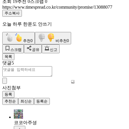
조회
19
추천
0
스크랩
0
https://www.timespread.co.kr/community/promise/13088077
주소복사
오늘 하루 한푼도 안쓰기
추천
0
비추천
0
스크랩
공유
신고
목록
댓글
5
사진첨부
등록
추천순
최신순
등록순
코코아주셩