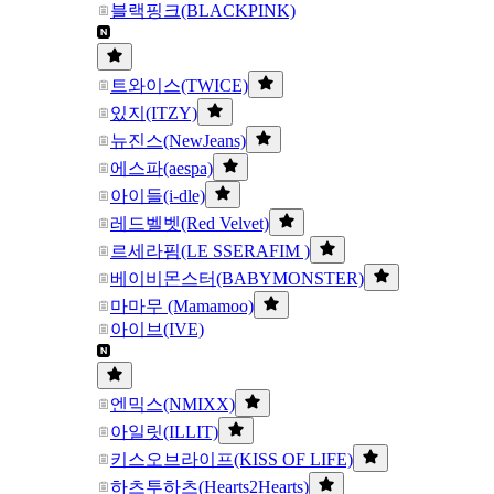
블랙핑크(BLACKPINK)
트와이스(TWICE)
있지(ITZY)
뉴진스(NewJeans)
에스파(aespa)
아이들(i-dle)
레드벨벳(Red Velvet)
르세라핌(LE SSERAFIM )
베이비몬스터(BABYMONSTER)
마마무 (Mamamoo)
아이브(IVE)
엔믹스(NMIXX)
아일릿(ILLIT)
키스오브라이프(KISS OF LIFE)
하츠투하츠(Hearts2Hearts)