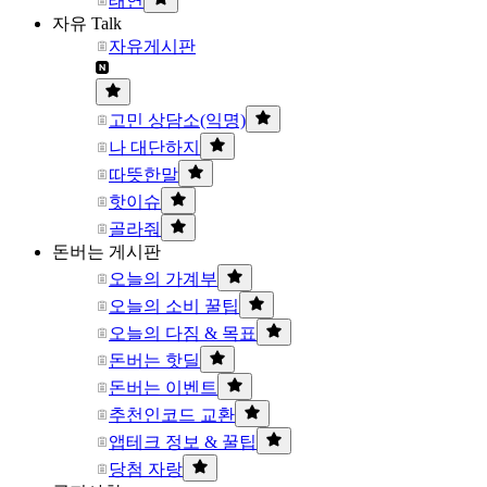
태연
자유 Talk
자유게시판
고민 상담소(익명)
나 대단하지
따뜻한말
핫이슈
골라줘
돈버는 게시판
오늘의 가계부
오늘의 소비 꿀팁
오늘의 다짐 & 목표
돈버는 핫딜
돈버는 이벤트
추천인코드 교환
앱테크 정보 & 꿀팁
당첨 자랑