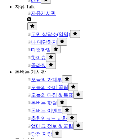
태연
자유 Talk
자유게시판
고민 상담소(익명)
나 대단하지
따뜻한말
핫이슈
골라줘
돈버는 게시판
오늘의 가계부
오늘의 소비 꿀팁
오늘의 다짐 & 목표
돈버는 핫딜
돈버는 이벤트
추천인코드 교환
앱테크 정보 & 꿀팁
당첨 자랑