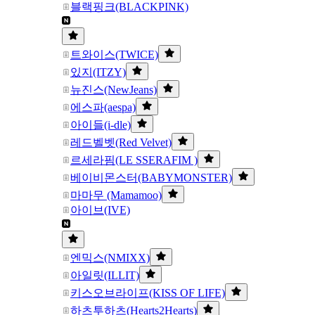
블랙핑크(BLACKPINK)
트와이스(TWICE)
있지(ITZY)
뉴진스(NewJeans)
에스파(aespa)
아이들(i-dle)
레드벨벳(Red Velvet)
르세라핌(LE SSERAFIM )
베이비몬스터(BABYMONSTER)
마마무 (Mamamoo)
아이브(IVE)
엔믹스(NMIXX)
아일릿(ILLIT)
키스오브라이프(KISS OF LIFE)
하츠투하츠(Hearts2Hearts)