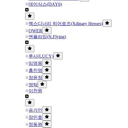
데이식스(DAY6)
엑스디너리 히어로즈(Xdinary Heroes)
QWER
엔플라잉(N.Flying)
루시(LUCY)
임영웅
홍진영
장윤정
영탁
이찬원
송가인
장민호
정동원