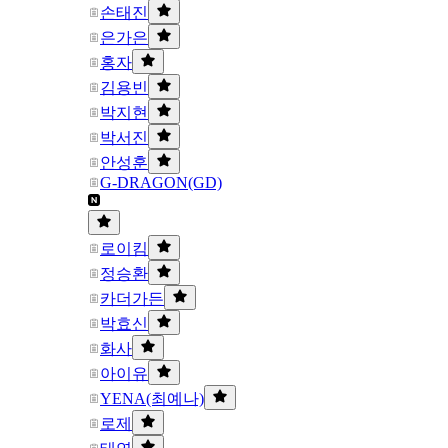
손태진
은가은
홍자
김용빈
박지현
박서진
안성훈
G-DRAGON(GD)
로이킴
정승환
카더가든
박효신
화사
아이유
YENA(최예나)
로제