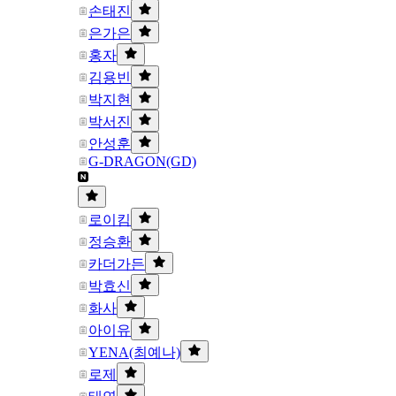
손태진
은가은
홍자
김용빈
박지현
박서진
안성훈
G-DRAGON(GD)
로이킴
정승환
카더가든
박효신
화사
아이유
YENA(최예나)
로제