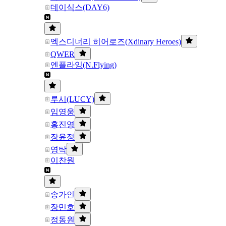
데이식스(DAY6)
엑스디너리 히어로즈(Xdinary Heroes)
QWER
엔플라잉(N.Flying)
루시(LUCY)
임영웅
홍진영
장윤정
영탁
이찬원
송가인
장민호
정동원