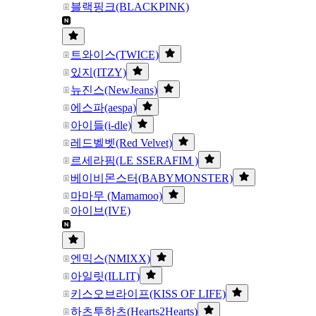
블랙핑크(BLACKPINK)
트와이스(TWICE)
있지(ITZY)
뉴진스(NewJeans)
에스파(aespa)
아이들(i-dle)
레드벨벳(Red Velvet)
르세라핌(LE SSERAFIM )
베이비몬스터(BABYMONSTER)
마마무 (Mamamoo)
아이브(IVE)
엔믹스(NMIXX)
아일릿(ILLIT)
키스오브라이프(KISS OF LIFE)
하츠투하츠(Hearts2Hearts)