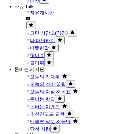
태연
자유 Talk
자유게시판
고민 상담소(익명)
나 대단하지
따뜻한말
핫이슈
골라줘
돈버는 게시판
오늘의 가계부
오늘의 소비 꿀팁
오늘의 다짐 & 목표
돈버는 핫딜
돈버는 이벤트
추천인코드 교환
앱테크 정보 & 꿀팁
당첨 자랑