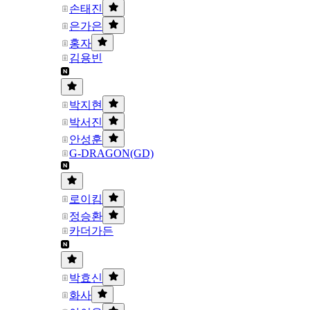
손태진
은가은
홍자
김용빈
박지현
박서진
안성훈
G-DRAGON(GD)
로이킴
정승환
카더가든
박효신
화사