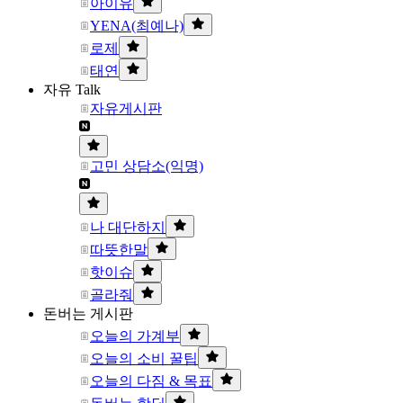
아이유
YENA(최예나)
로제
태연
자유 Talk
자유게시판
고민 상담소(익명)
나 대단하지
따뜻한말
핫이슈
골라줘
돈버는 게시판
오늘의 가계부
오늘의 소비 꿀팁
오늘의 다짐 & 목표