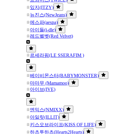
있지(ITZY)
뉴진스(NewJeans)
에스파(aespa)
아이들(i-dle)
레드벨벳(Red Velvet)
르세라핌(LE SSERAFIM )
베이비몬스터(BABYMONSTER)
마마무 (Mamamoo)
아이브(IVE)
엔믹스(NMIXX)
아일릿(ILLIT)
키스오브라이프(KISS OF LIFE)
하츠투하츠(Hearts2Hearts)