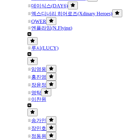
데이식스(DAY6)
엑스디너리 히어로즈(Xdinary Heroes)
QWER
엔플라잉(N.Flying)
루시(LUCY)
임영웅
홍진영
장윤정
영탁
이찬원
송가인
장민호
정동원