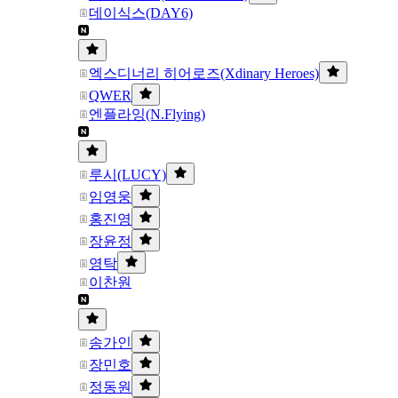
데이식스(DAY6)
엑스디너리 히어로즈(Xdinary Heroes)
QWER
엔플라잉(N.Flying)
루시(LUCY)
임영웅
홍진영
장윤정
영탁
이찬원
송가인
장민호
정동원