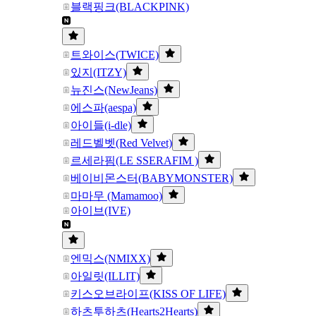
블랙핑크(BLACKPINK)
트와이스(TWICE)
있지(ITZY)
뉴진스(NewJeans)
에스파(aespa)
아이들(i-dle)
레드벨벳(Red Velvet)
르세라핌(LE SSERAFIM )
베이비몬스터(BABYMONSTER)
마마무 (Mamamoo)
아이브(IVE)
엔믹스(NMIXX)
아일릿(ILLIT)
키스오브라이프(KISS OF LIFE)
하츠투하츠(Hearts2Hearts)