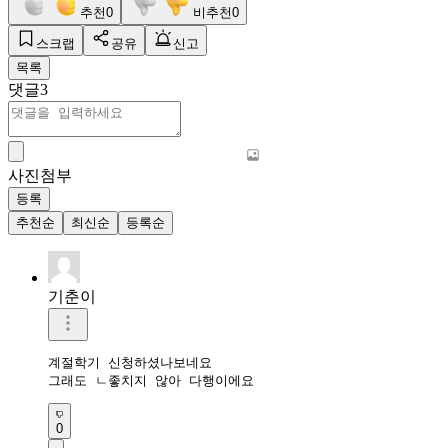
추천
0
비추천
0
스크랩
공유
신고
목록
댓글
3
사진첨부
등록
추천순
최신순
등록순
기춘이
계절학기 신청하셨나보네요

0