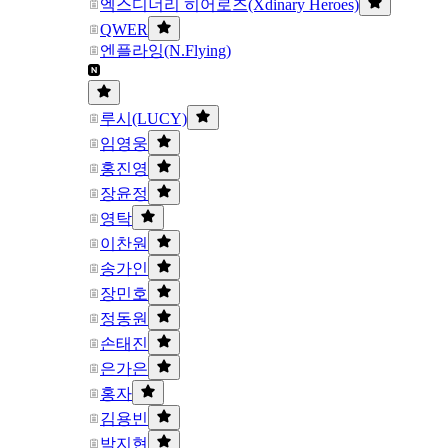
엑스디너리 히어로즈(Xdinary Heroes)
QWER
엔플라잉(N.Flying)
루시(LUCY)
임영웅
홍진영
장윤정
영탁
이찬원
송가인
장민호
정동원
손태진
은가은
홍자
김용빈
박지현