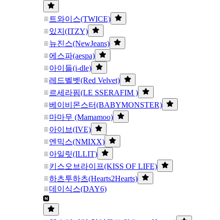
트와이스(TWICE)
있지(ITZY)
뉴진스(NewJeans)
에스파(aespa)
아이들(i-dle)
레드벨벳(Red Velvet)
르세라핌(LE SSERAFIM )
베이비몬스터(BABYMONSTER)
마마무 (Mamamoo)
아이브(IVE)
엔믹스(NMIXX)
아일릿(ILLIT)
키스오브라이프(KISS OF LIFE)
하츠투하츠(Hearts2Hearts)
데이식스(DAY6)