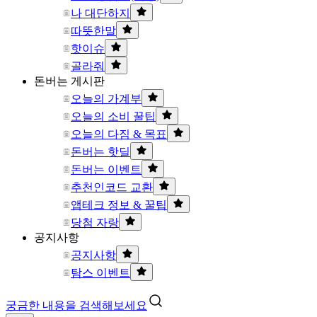
나 대단하지
따뜻한말
핫이슈
골라줘
돈버는 게시판
오늘의 가계부
오늘의 소비 꿀팁
오늘의 다짐 & 목표
돈버는 핫딜
돈버는 이벤트
추천인코드 교환
앱테크 정보 & 꿀팁
당첨 자랑
공지사항
공지사항
탐스 이벤트
궁금한 내용을 검색해보세요