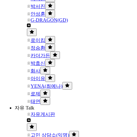
박서진
안성훈
G-DRAGON(GD)
로이킴
정승환
카더가든
박효신
화사
아이유
YENA(최예나)
로제
태연
자유 Talk
자유게시판
고민 상담소(익명)