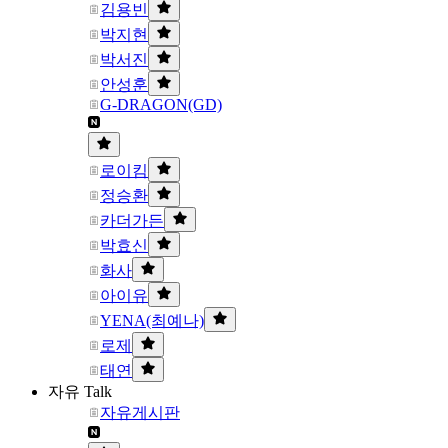
김용빈
박지현
박서진
안성훈
G-DRAGON(GD)
로이킴
정승환
카더가든
박효신
화사
아이유
YENA(최예나)
로제
태연
자유 Talk
자유게시판