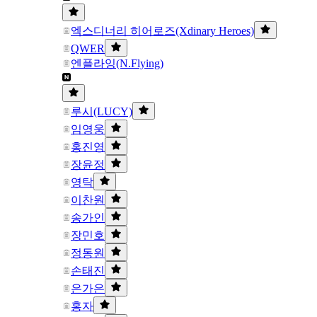
엑스디너리 히어로즈(Xdinary Heroes)
QWER
엔플라잉(N.Flying)
루시(LUCY)
임영웅
홍진영
장윤정
영탁
이찬원
송가인
장민호
정동원
손태진
은가은
홍자