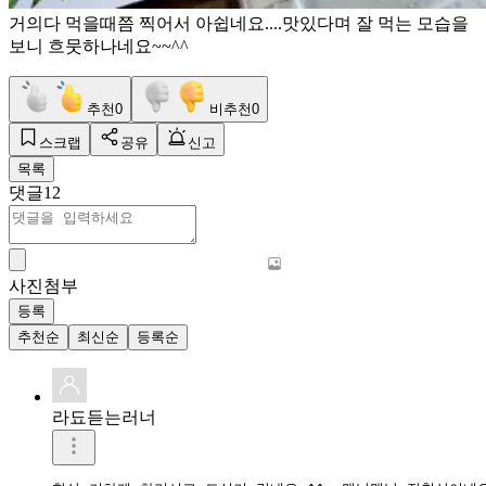
거의다 먹을때쯤 찍어서 아쉽네요....맛있다며 잘 먹는 모습을
보니 흐뭇하나네요~~^^
추천
0
비추천
0
스크랩
공유
신고
목록
댓글
12
사진첨부
등록
추천순
최신순
등록순
라됴듣는러너