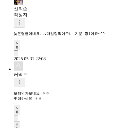
신의손
작성자
늦은답글이네요...매일잘먹어주니 기분 짱!이죠~^^
0
2025.05.31 22:08
커넥트
보쌈인가보네요 ㅎㅎ

맛점하세요 ㅎㅎ 
0