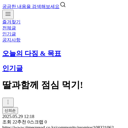
궁금한 내용을 검색해보세요
즐겨찾기
전체글
인기글
공지사항
오늘의 다짐 & 목표
인기글
딸과함께 점심 먹기!
신의손
2025.05.29 12:18
조회
22
추천
0
스크랩
0
https://www.timespread.co.kr/community/promise/108321062