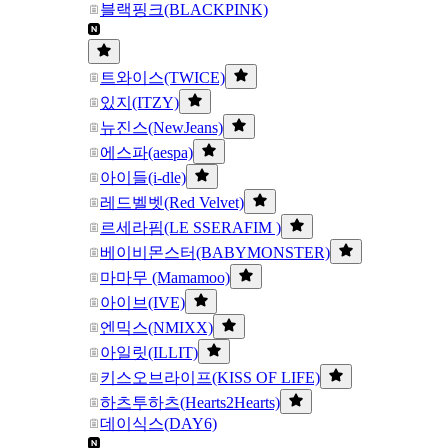
블랙핑크(BLACKPINK)
트와이스(TWICE)
있지(ITZY)
뉴진스(NewJeans)
에스파(aespa)
아이들(i-dle)
레드벨벳(Red Velvet)
르세라핌(LE SSERAFIM )
베이비몬스터(BABYMONSTER)
마마무 (Mamamoo)
아이브(IVE)
엔믹스(NMIXX)
아일릿(ILLIT)
키스오브라이프(KISS OF LIFE)
하츠투하츠(Hearts2Hearts)
데이식스(DAY6)