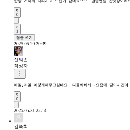
한상 거하게 차리시고 드신거 같네요~^^  맨날맨날 잔칫상이네
0
1
답글 쓰기
2025.05.29 20:39
신의손
작성자
매일,매일 이렇게해주고싶네요~~다들바빠서..요즘에 딸이시간이 
0
2025.05.31 22:14
김숙희