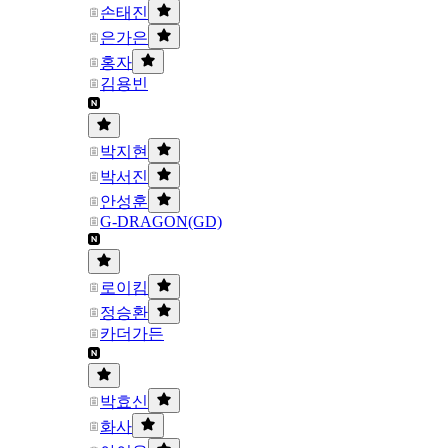
손태진
은가은
홍자
김용빈
박지현
박서진
안성훈
G-DRAGON(GD)
로이킴
정승환
카더가든
박효신
화사