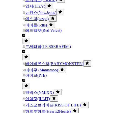
있지(ITZY)
뉴진스(NewJeans)
에스파(aespa)
아이들(i-dle)
레드벨벳(Red Velvet)
르세라핌(LE SSERAFIM )
베이비몬스터(BABYMONSTER)
마마무 (Mamamoo)
아이브(IVE)
엔믹스(NMIXX)
아일릿(ILLIT)
키스오브라이프(KISS OF LIFE)
하츠투하츠(Hearts2Hearts)