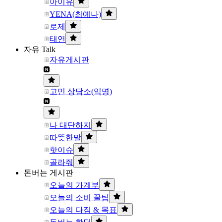
아이유
YENA(최예나)
로제
태연
자유 Talk
자유게시판
고민 상담소(익명)
나 대단하지
따뜻한말
핫이슈
골라줘
돈버는 게시판
오늘의 가계부
오늘의 소비 꿀팁
오늘의 다짐 & 목표