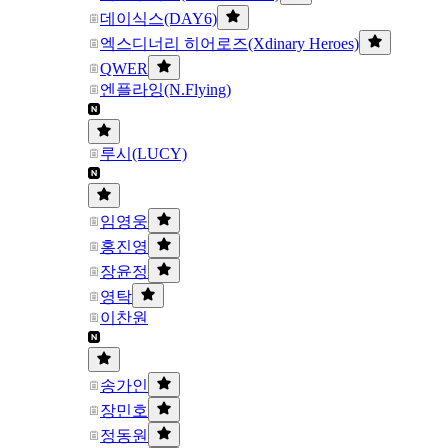
데이식스(DAY6)
엑스디너리 히어로즈(Xdinary Heroes)
QWER
엔플라잉(N.Flying)
루시(LUCY)
임영웅
홍진영
장윤정
영탁
이찬원
송가인
장민호
정동원