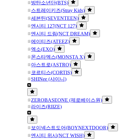
방탄소년단(BTS)
스트레이키즈(Stray Kids)
세븐틴(SEVENTEEN)
엔시티 127(NCT 127)
엔시티 드림(NCT DREAM)
에이티즈(ATEEZ)
엑소(EXO)
몬스타엑스(MONSTA X)
아스트로(ASTRO)
코르티스(CORTIS)
SHINee (샤이니)
ZEROBASEONE (제로베이스원)
라이즈(RIIZE)
보이넥스트도어(BOYNEXTDOOR)
엔시티 위시(NCT WISH)