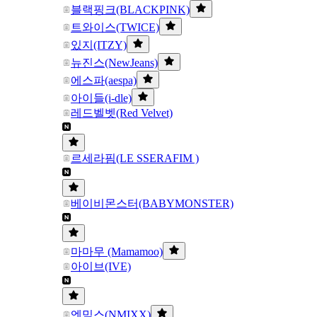
블랙핑크(BLACKPINK)
트와이스(TWICE)
있지(ITZY)
뉴진스(NewJeans)
에스파(aespa)
아이들(i-dle)
레드벨벳(Red Velvet)
르세라핌(LE SSERAFIM )
베이비몬스터(BABYMONSTER)
마마무 (Mamamoo)
아이브(IVE)
엔믹스(NMIXX)