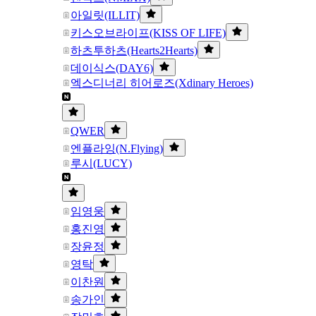
아일릿(ILLIT)
키스오브라이프(KISS OF LIFE)
하츠투하츠(Hearts2Hearts)
데이식스(DAY6)
엑스디너리 히어로즈(Xdinary Heroes)
QWER
엔플라잉(N.Flying)
루시(LUCY)
임영웅
홍진영
장윤정
영탁
이찬원
송가인