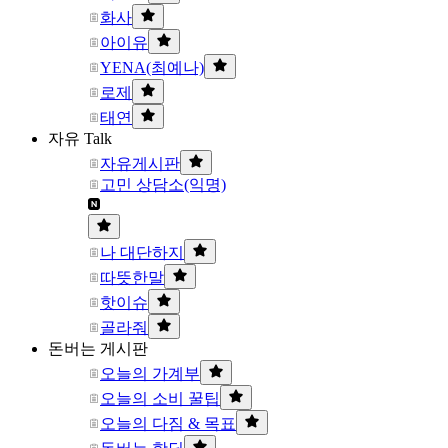
화사
아이유
YENA(최예나)
로제
태연
자유 Talk
자유게시판
고민 상담소(익명)
나 대단하지
따뜻한말
핫이슈
골라줘
돈버는 게시판
오늘의 가계부
오늘의 소비 꿀팁
오늘의 다짐 & 목표