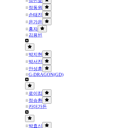
장민호
정동원
손태진
은가은
홍자
김용빈
박지현
박서진
안성훈
G-DRAGON(GD)
로이킴
정승환
카더가든
박효신