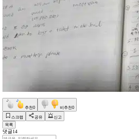
추천
0
비추천
0
스크랩
공유
신고
목록
댓글
14