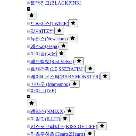
블랙핑크(BLACKPINK)
트와이스(TWICE)
있지(ITZY)
뉴진스(NewJeans)
에스파(aespa)
아이들(i-dle)
레드벨벳(Red Velvet)
르세라핌(LE SSERAFIM )
베이비몬스터(BABYMONSTER)
마마무 (Mamamoo)
아이브(IVE)
엔믹스(NMIXX)
아일릿(ILLIT)
키스오브라이프(KISS OF LIFE)
하츠투하츠(Hearts2Hearts)