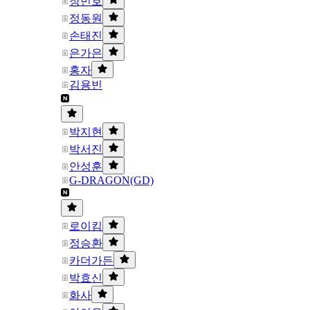
장민호
정동원
손태진
은가은
홍자
김용빈
박지현
박서진
안성훈
G-DRAGON(GD)
로이킴
정승환
카더가든
박효신
화사