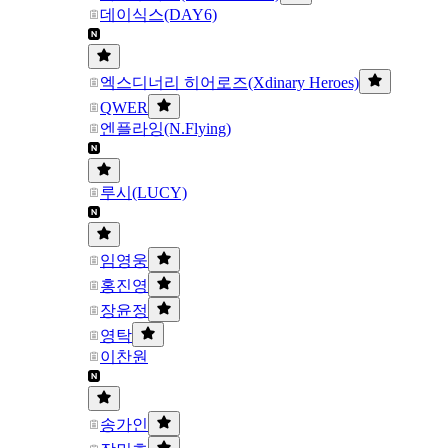
데이식스(DAY6)
엑스디너리 히어로즈(Xdinary Heroes)
QWER
엔플라잉(N.Flying)
루시(LUCY)
임영웅
홍진영
장윤정
영탁
이찬원
송가인