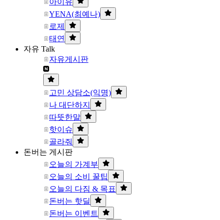
아이유
YENA(최예나)
로제
태연
자유 Talk
자유게시판
고민 상담소(익명)
나 대단하지
따뜻한말
핫이슈
골라줘
돈버는 게시판
오늘의 가계부
오늘의 소비 꿀팁
오늘의 다짐 & 목표
돈버는 핫딜
돈버는 이벤트