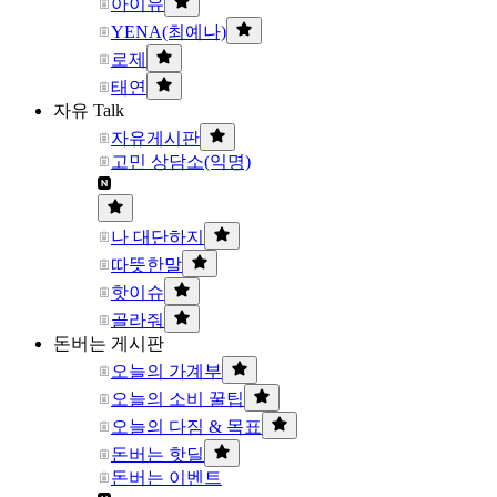
아이유
YENA(최예나)
로제
태연
자유 Talk
자유게시판
고민 상담소(익명)
나 대단하지
따뜻한말
핫이슈
골라줘
돈버는 게시판
오늘의 가계부
오늘의 소비 꿀팁
오늘의 다짐 & 목표
돈버는 핫딜
돈버는 이벤트