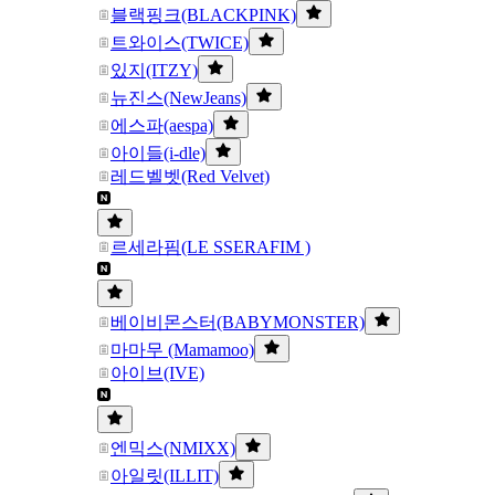
블랙핑크(BLACKPINK)
트와이스(TWICE)
있지(ITZY)
뉴진스(NewJeans)
에스파(aespa)
아이들(i-dle)
레드벨벳(Red Velvet)
르세라핌(LE SSERAFIM )
베이비몬스터(BABYMONSTER)
마마무 (Mamamoo)
아이브(IVE)
엔믹스(NMIXX)
아일릿(ILLIT)