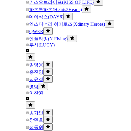
키스오브라이프(KISS OF LIFE)
하츠투하츠(Hearts2Hearts)
데이식스(DAY6)
엑스디너리 히어로즈(Xdinary Heroes)
QWER
엔플라잉(N.Flying)
루시(LUCY)
임영웅
홍진영
장윤정
영탁
이찬원
송가인
장민호
정동원