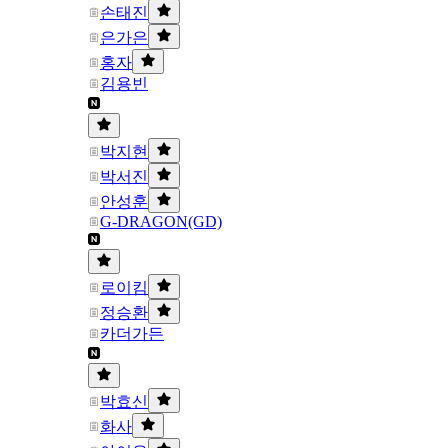
손태진
은가은
홍자
김용빈
박지현
박서진
안성훈
G-DRAGON(GD)
로이킴
정승환
카더가든
박효신
화사