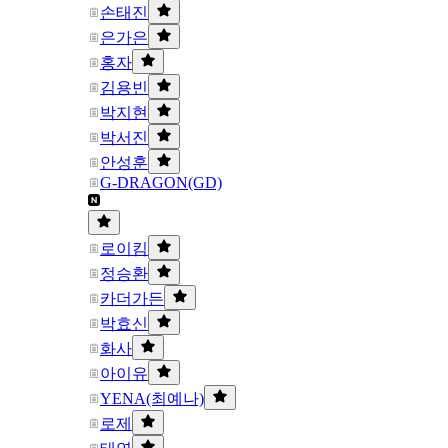
손태진
은가은
홍자
김용빈
박지현
박서진
안성훈
G-DRAGON(GD)
로이킴
정승환
카더가든
박효신
화사
아이유
YENA(최예나)
로제