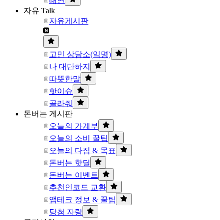
태연
자유 Talk
자유게시판
고민 상담소(익명)
나 대단하지
따뜻한말
핫이슈
골라줘
돈버는 게시판
오늘의 가계부
오늘의 소비 꿀팁
오늘의 다짐 & 목표
돈버는 핫딜
돈버는 이벤트
추천인코드 교환
앱테크 정보 & 꿀팁
당첨 자랑