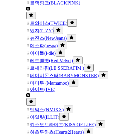
블랙핑크(BLACKPINK)
트와이스(TWICE)
있지(ITZY)
뉴진스(NewJeans)
에스파(aespa)
아이들(i-dle)
레드벨벳(Red Velvet)
르세라핌(LE SSERAFIM )
베이비몬스터(BABYMONSTER)
마마무 (Mamamoo)
아이브(IVE)
엔믹스(NMIXX)
아일릿(ILLIT)
키스오브라이프(KISS OF LIFE)
하츠투하츠(Hearts2Hearts)