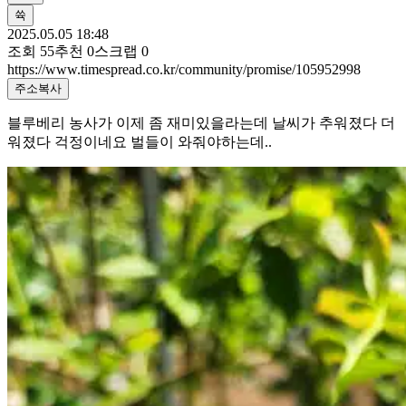
쓕
2025.05.05 18:48
조회
55
추천
0
스크랩
0
https://www.timespread.co.kr/community/promise/105952998
주소복사
블루베리 농사가 이제 좀 재미있을라는데 날씨가 추워졌다 더
워졌다 걱정이네요 벌들이 와줘야하는데..