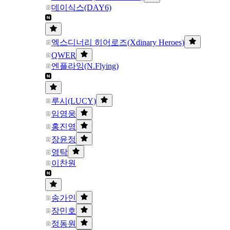
데이식스(DAY6)
엑스디너리 히어로즈(Xdinary Heroes)
QWER
엔플라잉(N.Flying)
루시(LUCY)
임영웅
홍진영
장윤정
영탁
이찬원
송가인
장민호
정동원