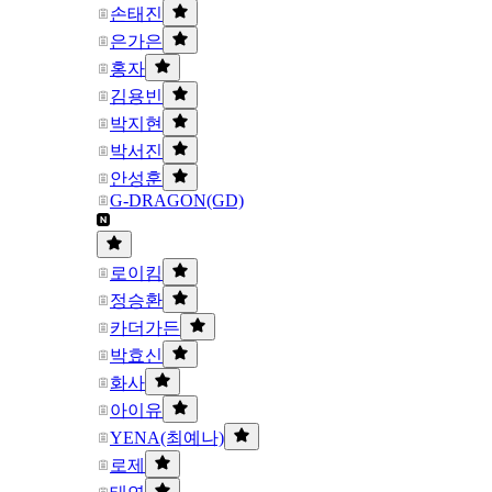
손태진
은가은
홍자
김용빈
박지현
박서진
안성훈
G-DRAGON(GD)
로이킴
정승환
카더가든
박효신
화사
아이유
YENA(최예나)
로제