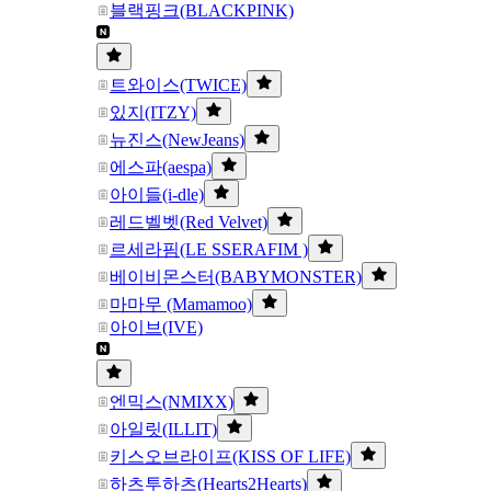
블랙핑크(BLACKPINK)
트와이스(TWICE)
있지(ITZY)
뉴진스(NewJeans)
에스파(aespa)
아이들(i-dle)
레드벨벳(Red Velvet)
르세라핌(LE SSERAFIM )
베이비몬스터(BABYMONSTER)
마마무 (Mamamoo)
아이브(IVE)
엔믹스(NMIXX)
아일릿(ILLIT)
키스오브라이프(KISS OF LIFE)
하츠투하츠(Hearts2Hearts)