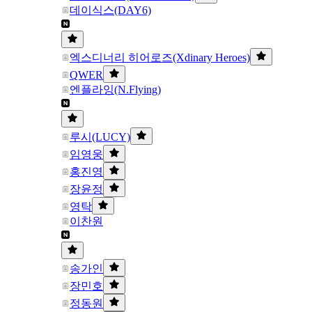
데이식스(DAY6)
엑스디너리 히어로즈(Xdinary Heroes)
QWER
엔플라잉(N.Flying)
루시(LUCY)
임영웅
홍진영
장윤정
영탁
이찬원
송가인
장민호
정동원