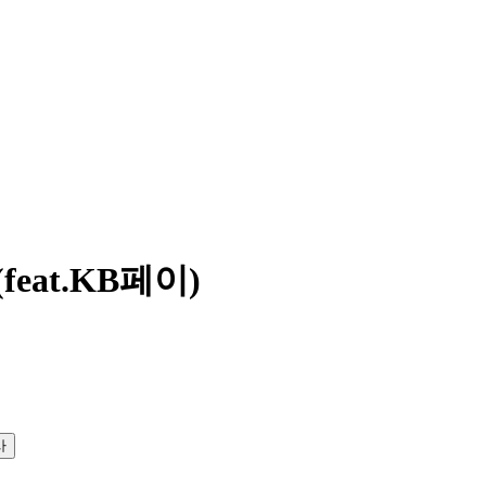
eat.KB페이)
사