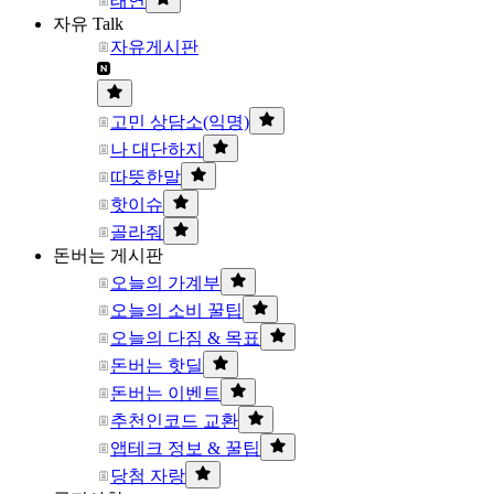
태연
자유 Talk
자유게시판
고민 상담소(익명)
나 대단하지
따뜻한말
핫이슈
골라줘
돈버는 게시판
오늘의 가계부
오늘의 소비 꿀팁
오늘의 다짐 & 목표
돈버는 핫딜
돈버는 이벤트
추천인코드 교환
앱테크 정보 & 꿀팁
당첨 자랑