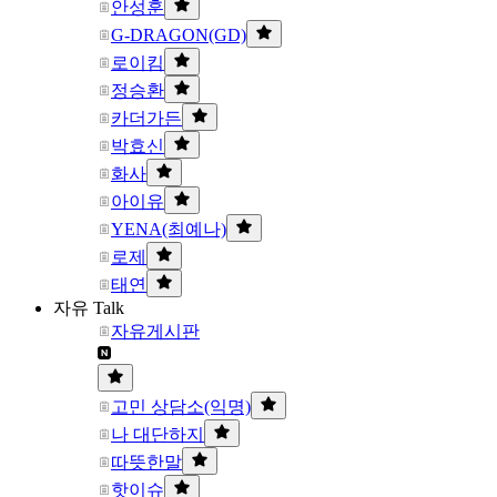
안성훈
G-DRAGON(GD)
로이킴
정승환
카더가든
박효신
화사
아이유
YENA(최예나)
로제
태연
자유 Talk
자유게시판
고민 상담소(익명)
나 대단하지
따뜻한말
핫이슈