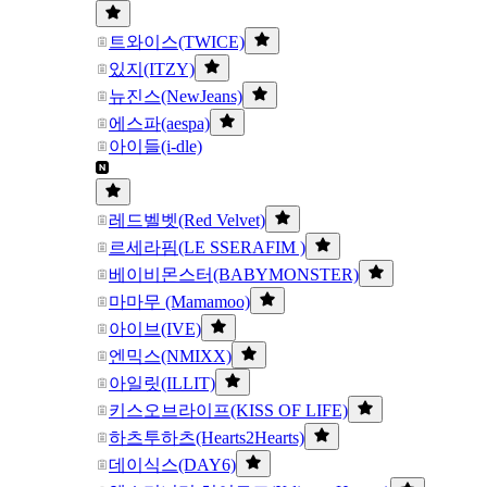
트와이스(TWICE)
있지(ITZY)
뉴진스(NewJeans)
에스파(aespa)
아이들(i-dle)
레드벨벳(Red Velvet)
르세라핌(LE SSERAFIM )
베이비몬스터(BABYMONSTER)
마마무 (Mamamoo)
아이브(IVE)
엔믹스(NMIXX)
아일릿(ILLIT)
키스오브라이프(KISS OF LIFE)
하츠투하츠(Hearts2Hearts)
데이식스(DAY6)