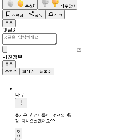
추천
0
비추천
0
스크랩
공유
신고
목록
댓글
3
사진첨부
등록
추천순
최신순
등록순
나무
즐거운 친정나들이 멋져요 😀

잘 다녀오셨겠어요^^
0