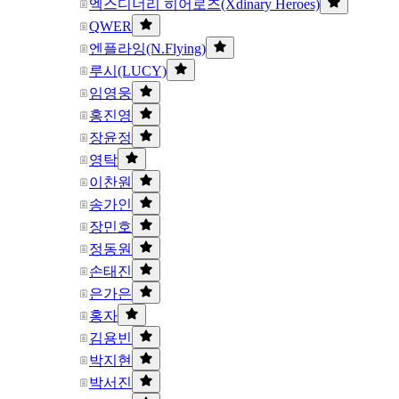
엑스디너리 히어로즈(Xdinary Heroes)
QWER
엔플라잉(N.Flying)
루시(LUCY)
임영웅
홍진영
장윤정
영탁
이찬원
송가인
장민호
정동원
손태진
은가은
홍자
김용빈
박지현
박서진