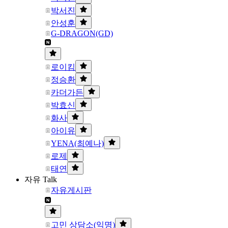
박서진
안성훈
G-DRAGON(GD)
로이킴
정승환
카더가든
박효신
화사
아이유
YENA(최예나)
로제
태연
자유 Talk
자유게시판
고민 상담소(익명)