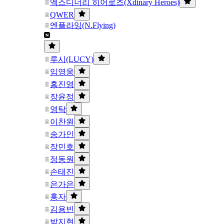
엑스디너리 히어로즈(Xdinary Heroes)
QWER
엔플라잉(N.Flying)
루시(LUCY)
임영웅
홍진영
장윤정
영탁
이찬원
송가인
장민호
정동원
손태진
은가은
홍자
김용빈
박지현