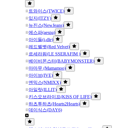
트와이스(TWICE)
있지(ITZY)
뉴진스(NewJeans)
에스파(aespa)
아이들(i-dle)
레드벨벳(Red Velvet)
르세라핌(LE SSERAFIM )
베이비몬스터(BABYMONSTER)
마마무 (Mamamoo)
아이브(IVE)
엔믹스(NMIXX)
아일릿(ILLIT)
키스오브라이프(KISS OF LIFE)
하츠투하츠(Hearts2Hearts)
데이식스(DAY6)