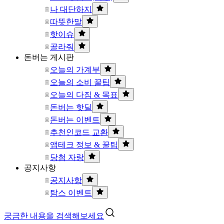
나 대단하지
따뜻한말
핫이슈
골라줘
돈버는 게시판
오늘의 가계부
오늘의 소비 꿀팁
오늘의 다짐 & 목표
돈버는 핫딜
돈버는 이벤트
추천인코드 교환
앱테크 정보 & 꿀팁
당첨 자랑
공지사항
공지사항
탐스 이벤트
궁금한 내용을 검색해보세요