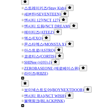
스트레이키즈(Stray Kids)
세븐틴(SEVENTEEN)
엔시티 127(NCT 127)
엔시티 드림(NCT DREAM)
에이티즈(ATEEZ)
엑소(EXO)
몬스타엑스(MONSTA X)
아스트로(ASTRO)
코르티스(CORTIS)
SHINee (샤이니)
ZEROBASEONE (제로베이스원)
라이즈(RIIZE)
보이넥스트도어(BOYNEXTDOOR)
엔시티 위시(NCT WISH)
블랙핑크(BLACKPINK)