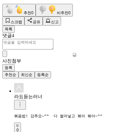
추천
0
비추천
0
스크랩
공유
신고
목록
댓글
4
사진첨부
등록
추천순
최신순
등록순
라됴듣는러너
볶음밥! 강추요~^^  다 썰어넣고 볶아 볶아~^^
0