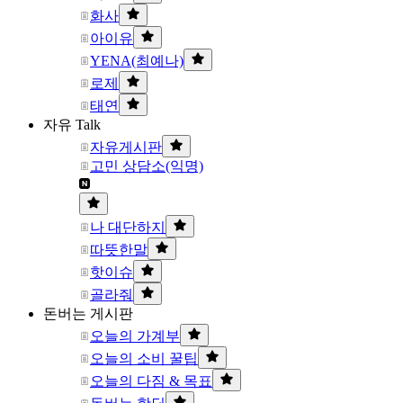
화사
아이유
YENA(최예나)
로제
태연
자유 Talk
자유게시판
고민 상담소(익명)
나 대단하지
따뜻한말
핫이슈
골라줘
돈버는 게시판
오늘의 가계부
오늘의 소비 꿀팁
오늘의 다짐 & 목표