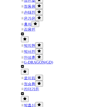
장민호
정동원
손태진
은가은
홍자
김용빈
박지현
박서진
안성훈
G-DRAGON(GD)
로이킴
정승환
카더가든
박효신