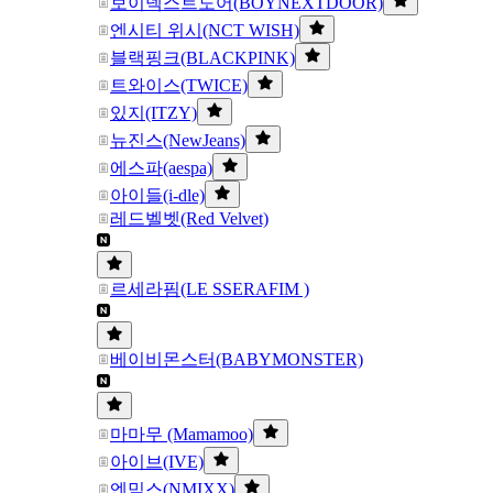
보이넥스트도어(BOYNEXTDOOR)
엔시티 위시(NCT WISH)
블랙핑크(BLACKPINK)
트와이스(TWICE)
있지(ITZY)
뉴진스(NewJeans)
에스파(aespa)
아이들(i-dle)
레드벨벳(Red Velvet)
르세라핌(LE SSERAFIM )
베이비몬스터(BABYMONSTER)
마마무 (Mamamoo)
아이브(IVE)
엔믹스(NMIXX)