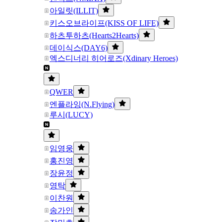
아일릿(ILLIT)
키스오브라이프(KISS OF LIFE)
하츠투하츠(Hearts2Hearts)
데이식스(DAY6)
엑스디너리 히어로즈(Xdinary Heroes)
QWER
엔플라잉(N.Flying)
루시(LUCY)
임영웅
홍진영
장윤정
영탁
이찬원
송가인