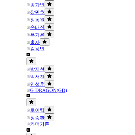
송가인
장민호
정동원
손태진
은가은
홍자
김용빈
박지현
박서진
안성훈
G-DRAGON(GD)
로이킴
정승환
카더가든