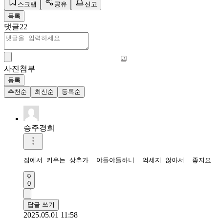
스크랩
공유
신고
목록
댓글
22
사진첨부
등록
추천순
최신순
등록순
승주경희
집에서 키우는 상추가  야들야들하니  억세지 않아서  좋지요 
0
답글 쓰기
2025.05.01 11:58