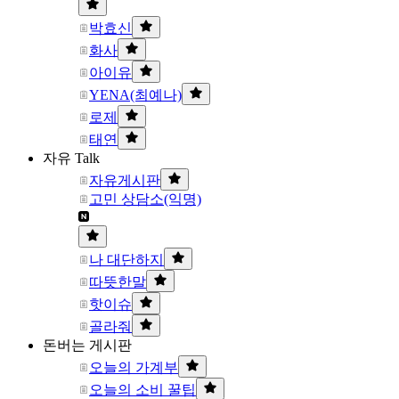
박효신
화사
아이유
YENA(최예나)
로제
태연
자유 Talk
자유게시판
고민 상담소(익명)
나 대단하지
따뜻한말
핫이슈
골라줘
돈버는 게시판
오늘의 가계부
오늘의 소비 꿀팁