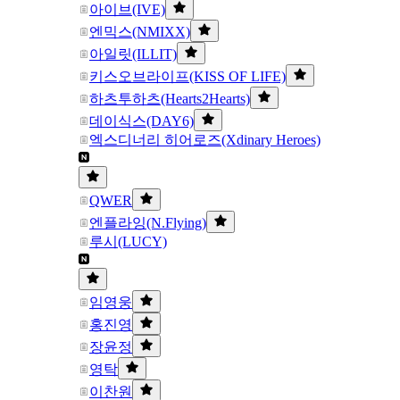
아이브(IVE)
엔믹스(NMIXX)
아일릿(ILLIT)
키스오브라이프(KISS OF LIFE)
하츠투하츠(Hearts2Hearts)
데이식스(DAY6)
엑스디너리 히어로즈(Xdinary Heroes)
QWER
엔플라잉(N.Flying)
루시(LUCY)
임영웅
홍진영
장윤정
영탁
이찬원