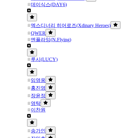
데이식스(DAY6)
엑스디너리 히어로즈(Xdinary Heroes)
QWER
엔플라잉(N.Flying)
루시(LUCY)
임영웅
홍진영
장윤정
영탁
이찬원
송가인