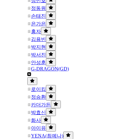
장민호
정동원
손태진
은가은
홍자
김용빈
박지현
박서진
안성훈
G-DRAGON(GD)
로이킴
정승환
카더가든
박효신
화사
아이유
YENA(최예나)