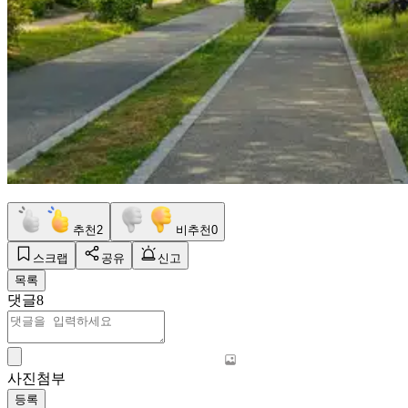
추천
2
비추천
0
스크랩
공유
신고
목록
댓글
8
사진첨부
등록