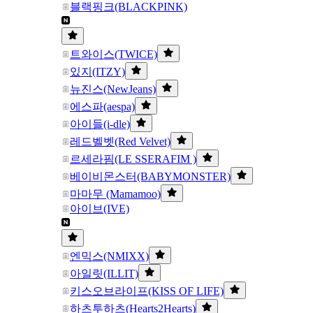
블랙핑크(BLACKPINK)
트와이스(TWICE)
있지(ITZY)
뉴진스(NewJeans)
에스파(aespa)
아이들(i-dle)
레드벨벳(Red Velvet)
르세라핌(LE SSERAFIM )
베이비몬스터(BABYMONSTER)
마마무 (Mamamoo)
아이브(IVE)
엔믹스(NMIXX)
아일릿(ILLIT)
키스오브라이프(KISS OF LIFE)
하츠투하츠(Hearts2Hearts)