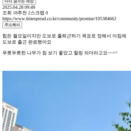
다시 꿈꾸는 세상
2025.04.28 09:49
조회
18
추천
2
스크랩
0
https://www.timespread.co.kr/community/promise/105384662
주소복사
힘든 월요일이지만 도보로 출퇴근하기 목표로 정해서 아침에
도보로 출근 완료했어요
푸릇푸릇한 나무가 참 보기 좋았고 힐링 되더라고요~~^^