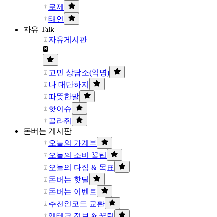
로제
태연
자유 Talk
자유게시판
고민 상담소(익명)
나 대단하지
따뜻한말
핫이슈
골라줘
돈버는 게시판
오늘의 가계부
오늘의 소비 꿀팁
오늘의 다짐 & 목표
돈버는 핫딜
돈버는 이벤트
추천인코드 교환
앱테크 정보 & 꿀팁