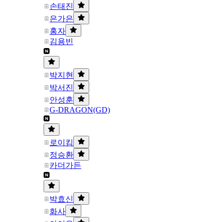
손태진
은가은
홍자
김용빈
박지현
박서진
안성훈
G-DRAGON(GD)
로이킴
정승환
카더가든
박효신
화사