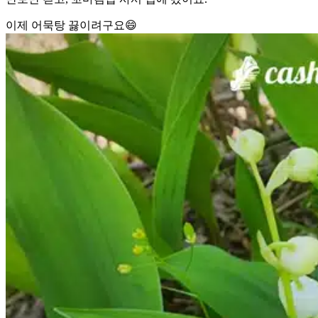
이제 어묵탕 끓이려구요😄