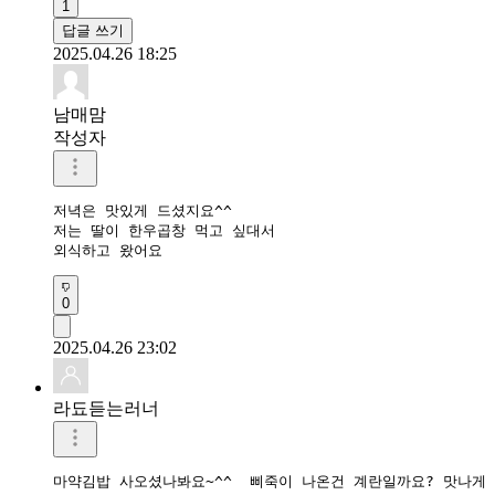
1
답글 쓰기
2025.04.26 18:25
남매맘
작성자
저녁은 맛있게 드셨지요^^

저는 딸이 한우곱창 먹고 싶대서

외식하고 왔어요
0
2025.04.26 23:02
라됴듣는러너
마약김밥 사오셨나봐요~^^  삐죽이 나온건 계란일까요? 맛나게 