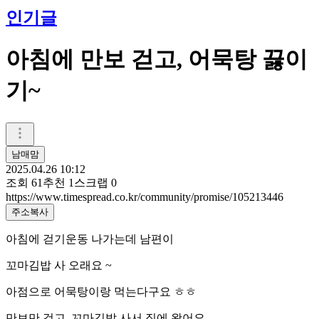
인기글
아침에 만보 걷고, 어묵탕 끓이
기~
남매맘
2025.04.26 10:12
조회
61
추천
1
스크랩
0
https://www.timespread.co.kr/community/promise/105213446
주소복사
아침에 걷기운동 나가는데 남편이
꼬마김밥 사 오래요 ~
아점으로 어묵탕이랑 먹는다구요 ㅎㅎ
만보만 걷고, 꼬마김밥 사서 집에 왔어요.