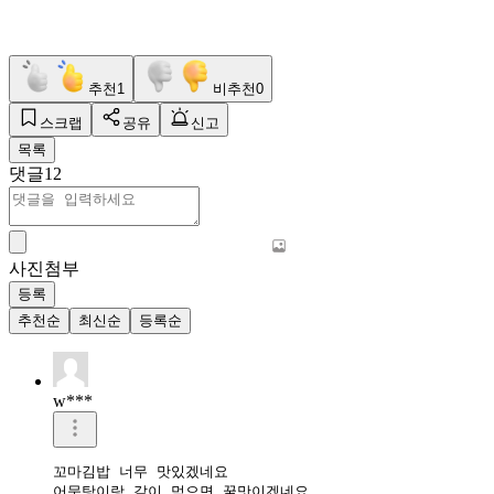
추천
1
비추천
0
스크랩
공유
신고
목록
댓글
12
사진첨부
등록
추천순
최신순
등록순
w***
꼬마김밥 너무 맛있겠네요 

어묵탕이랑 같이 먹으면 꿀맛이겠네요 