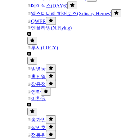
데이식스(DAY6)
엑스디너리 히어로즈(Xdinary Heroes)
QWER
엔플라잉(N.Flying)
루시(LUCY)
임영웅
홍진영
장윤정
영탁
이찬원
송가인
장민호
정동원