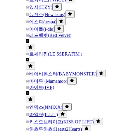
있지(ITZY)
뉴진스(NewJeans)
에스파(aespa)
아이들(i-dle)
레드벨벳(Red Velvet)
르세라핌(LE SSERAFIM )
베이비몬스터(BABYMONSTER)
마마무 (Mamamoo)
아이브(IVE)
엔믹스(NMIXX)
아일릿(ILLIT)
키스오브라이프(KISS OF LIFE)
하츠투하츠(Hearts2Hearts)