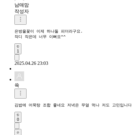
남매맘
작성자
은방울꽃이 이제 하나둘 피더라구요.

작디 작은데 너무 이뻐요^^
1
2025.04.26 23:03
쓕
김밥에 어묵탕 조합 좋네요 저녁은 무얼 먹나 저도 고민입니다
0