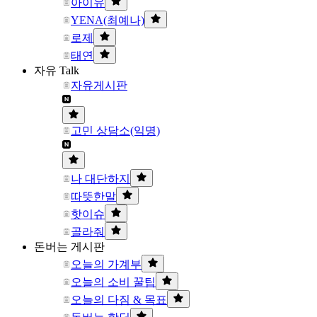
아이유
YENA(최예나)
로제
태연
자유 Talk
자유게시판
고민 상담소(익명)
나 대단하지
따뜻한말
핫이슈
골라줘
돈버는 게시판
오늘의 가계부
오늘의 소비 꿀팁
오늘의 다짐 & 목표