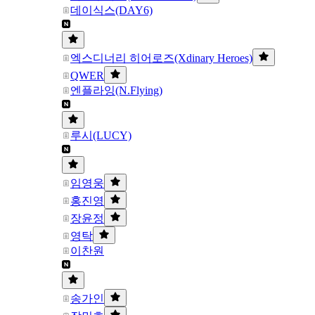
데이식스(DAY6)
엑스디너리 히어로즈(Xdinary Heroes)
QWER
엔플라잉(N.Flying)
루시(LUCY)
임영웅
홍진영
장윤정
영탁
이찬원
송가인