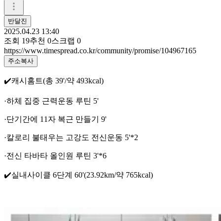
반달진
2025.04.23 13:40
조회
19
추천
0
스크랩
0
https://www.timespread.co.kr/community/promise/104967165
주소복사
✔️캐시홈트(총 39'/약 493kcal)
·하체 집중 근력운동 루틴 5'
·단기간에 11자 복근 만들기 9'
·칼로리 불태우는 고강도 전신운동 5'*2
·전신 타바타 올인원 루틴 3'*6
✔️실내사이클 6단계 60'(23.92km/약 765kcal)