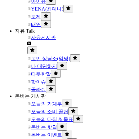
아이유
YENA(최예나)
로제
태연
자유 Talk
자유게시판
고민 상담소(익명)
나 대단하지
따뜻한말
핫이슈
골라줘
돈버는 게시판
오늘의 가계부
오늘의 소비 꿀팁
오늘의 다짐 & 목표
돈버는 핫딜
돈버는 이벤트