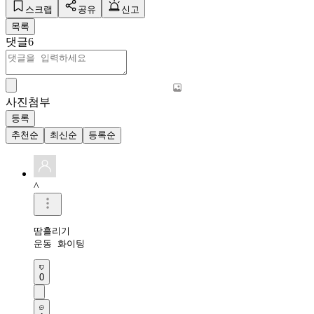
스크랩
공유
신고
목록
댓글
6
사진첨부
등록
추천순
최신순
등록순
^
땀흘리기

운동 화이팅
0