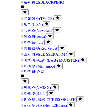
블랙핑크(BLACKPINK)
트와이스(TWICE)
있지(ITZY)
뉴진스(NewJeans)
에스파(aespa)
아이들(i-dle)
레드벨벳(Red Velvet)
르세라핌(LE SSERAFIM )
베이비몬스터(BABYMONSTER)
마마무 (Mamamoo)
아이브(IVE)
엔믹스(NMIXX)
아일릿(ILLIT)
키스오브라이프(KISS OF LIFE)
하츠투하츠(Hearts2Hearts)