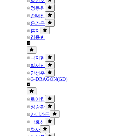
장민호
정동원
손태진
은가은
홍자
김용빈
박지현
박서진
안성훈
G-DRAGON(GD)
로이킴
정승환
카더가든
박효신
화사