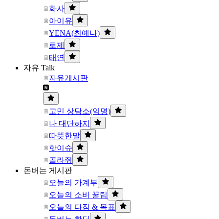
화사
아이유
YENA(최예나)
로제
태연
자유 Talk
자유게시판
고민 상담소(익명)
나 대단하지
따뜻한말
핫이슈
골라줘
돈버는 게시판
오늘의 가계부
오늘의 소비 꿀팁
오늘의 다짐 & 목표