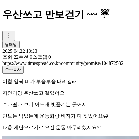
우산쓰고 만보걷기 ~~ ☔️
남매맘
2025.04.22 13:23
조회
22
추천
0
스크랩
0
https://www.timespread.co.kr/community/promise/104872532
주소복사
아침 일찍 비가 부슬부슬 내리길래
지인이랑 우산쓰고 걸었어요.
수다떨다 보니 어느새 빗줄기는 굵어지고
만보는 넘었는데 운동화랑 바지가 다 젖었어요😁
13층 계단오르기로 오전 운동 마무리했지요^^