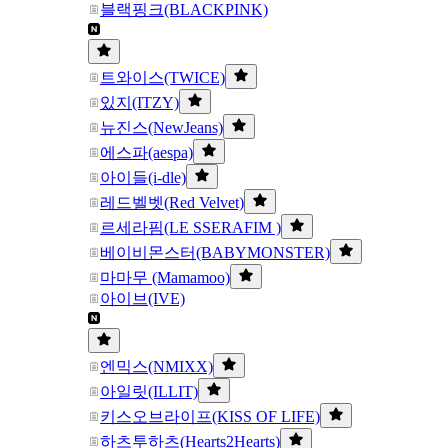
블랙핑크(BLACKPINK)
트와이스(TWICE)
있지(ITZY)
뉴진스(NewJeans)
에스파(aespa)
아이들(i-dle)
레드벨벳(Red Velvet)
르세라핌(LE SSERAFIM )
베이비몬스터(BABYMONSTER)
마마무 (Mamamoo)
아이브(IVE)
엔믹스(NMIXX)
아일릿(ILLIT)
키스오브라이프(KISS OF LIFE)
하츠투하츠(Hearts2Hearts)