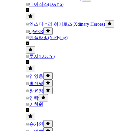
데이식스(DAY6)
엑스디너리 히어로즈(Xdinary Heroes)
QWER
엔플라잉(N.Flying)
루시(LUCY)
임영웅
홍진영
장윤정
영탁
이찬원
송가인