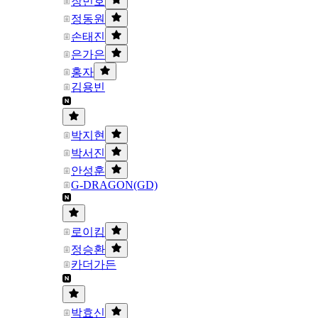
장민호
정동원
손태진
은가은
홍자
김용빈
박지현
박서진
안성훈
G-DRAGON(GD)
로이킴
정승환
카더가든
박효신