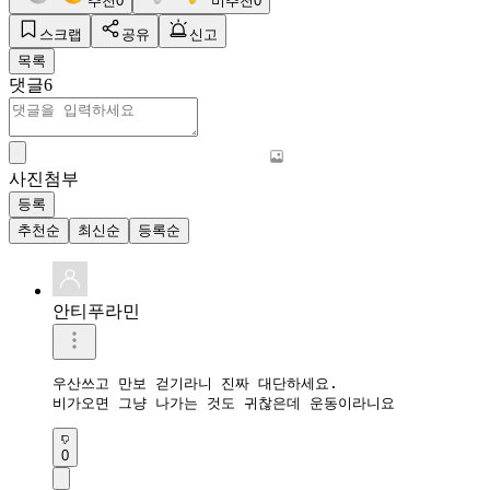
추천
0
비추천
0
스크랩
공유
신고
목록
댓글
6
사진첨부
등록
추천순
최신순
등록순
안티푸라민
우산쓰고 만보 걷기라니 진짜 대단하세요.

비가오면 그냥 나가는 것도 귀찮은데 운동이라니요
0