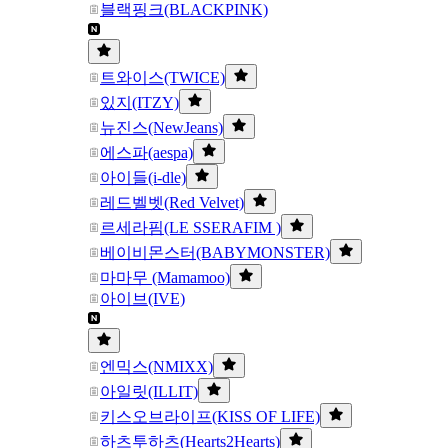
블랙핑크(BLACKPINK)
트와이스(TWICE)
있지(ITZY)
뉴진스(NewJeans)
에스파(aespa)
아이들(i-dle)
레드벨벳(Red Velvet)
르세라핌(LE SSERAFIM )
베이비몬스터(BABYMONSTER)
마마무 (Mamamoo)
아이브(IVE)
엔믹스(NMIXX)
아일릿(ILLIT)
키스오브라이프(KISS OF LIFE)
하츠투하츠(Hearts2Hearts)