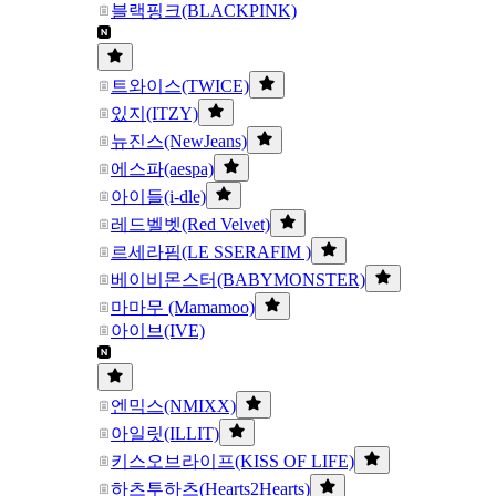
블랙핑크(BLACKPINK)
트와이스(TWICE)
있지(ITZY)
뉴진스(NewJeans)
에스파(aespa)
아이들(i-dle)
레드벨벳(Red Velvet)
르세라핌(LE SSERAFIM )
베이비몬스터(BABYMONSTER)
마마무 (Mamamoo)
아이브(IVE)
엔믹스(NMIXX)
아일릿(ILLIT)
키스오브라이프(KISS OF LIFE)
하츠투하츠(Hearts2Hearts)