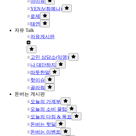
아이유
YENA(최예나)
로제
태연
자유 Talk
자유게시판
고민 상담소(익명)
나 대단하지
따뜻한말
핫이슈
골라줘
돈버는 게시판
오늘의 가계부
오늘의 소비 꿀팁
오늘의 다짐 & 목표
돈버는 핫딜
돈버는 이벤트