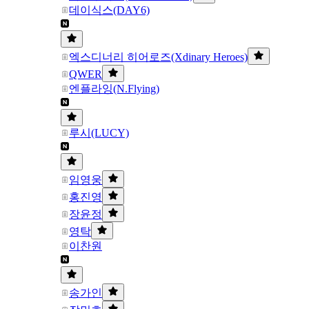
데이식스(DAY6)
엑스디너리 히어로즈(Xdinary Heroes)
QWER
엔플라잉(N.Flying)
루시(LUCY)
임영웅
홍진영
장윤정
영탁
이찬원
송가인