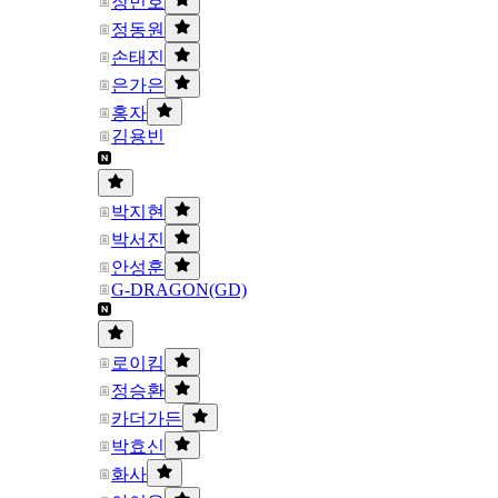
장민호
정동원
손태진
은가은
홍자
김용빈
박지현
박서진
안성훈
G-DRAGON(GD)
로이킴
정승환
카더가든
박효신
화사