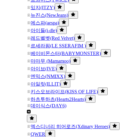
있지(ITZY)
뉴진스(NewJeans)
에스파(aespa)
아이들(i-dle)
레드벨벳(Red Velvet)
르세라핌(LE SSERAFIM )
베이비몬스터(BABYMONSTER)
마마무 (Mamamoo)
아이브(IVE)
엔믹스(NMIXX)
아일릿(ILLIT)
키스오브라이프(KISS OF LIFE)
하츠투하츠(Hearts2Hearts)
데이식스(DAY6)
엑스디너리 히어로즈(Xdinary Heroes)
QWER