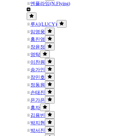
엔플라잉(N.Flying)
루시(LUCY)
임영웅
홍진영
장윤정
영탁
이찬원
송가인
장민호
정동원
손태진
은가은
홍자
김용빈
박지현
박서진