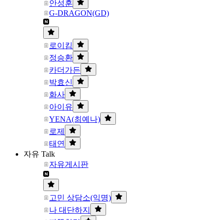
안성훈
G-DRAGON(GD)
로이킴
정승환
카더가든
박효신
화사
아이유
YENA(최예나)
로제
태연
자유 Talk
자유게시판
고민 상담소(익명)
나 대단하지