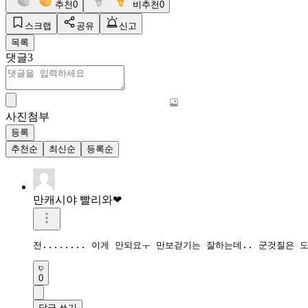
추천
0
비추천
0
스크랩
공유
신고
목록
댓글
3
사진첨부
등록
추천순
최신순
등록순
만캐시야 빨리와❤
전........ 이게 안되요ㅜ 만보걷기는 잘하는데.. 군것질은 
0
답글 쓰기