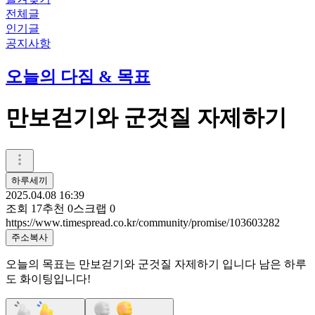
전체글
인기글
공지사항
오늘의 다짐 & 목표
만보걷기와 군것질 자제하기
하루세끼
2025.04.08 16:39
조회
17
추천
0
스크랩
0
https://www.timespread.co.kr/community/promise/103603282
주소복사
오늘의 목표는 만보걷기와 군것질 자제하기 입니다 남은 하루
도 화이팅입니다!