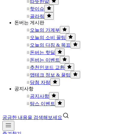
따뜻한말
핫이슈
골라줘
돈버는 게시판
오늘의 가계부
오늘의 소비 꿀팁
오늘의 다짐 & 목표
돈버는 핫딜
돈버는 이벤트
추천인코드 교환
앱테크 정보 & 꿀팁
당첨 자랑
공지사항
공지사항
탐스 이벤트
궁금한 내용을 검색해보세요
즐겨찾기