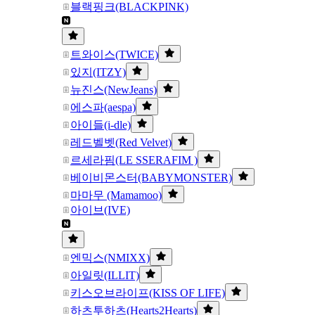
블랙핑크(BLACKPINK)
트와이스(TWICE)
있지(ITZY)
뉴진스(NewJeans)
에스파(aespa)
아이들(i-dle)
레드벨벳(Red Velvet)
르세라핌(LE SSERAFIM )
베이비몬스터(BABYMONSTER)
마마무 (Mamamoo)
아이브(IVE)
엔믹스(NMIXX)
아일릿(ILLIT)
키스오브라이프(KISS OF LIFE)
하츠투하츠(Hearts2Hearts)