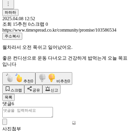
하하하
2025.04.08 12:52
조회
15
추천
0
스크랩
0
https://www.timespread.co.kr/community/promise/103586534
주소복사
월차라서 오전 푹쉬고 일어났어요.
좋은 컨디션으로 운동 다녀오고 건강하게 밥먹는게 오늘 목표
입니다
추천
0
비추천
0
스크랩
공유
신고
목록
댓글
6
사진첨부