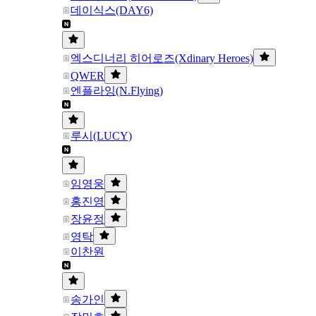
데이식스(DAY6)
엑스디너리 히어로즈(Xdinary Heroes)
QWER
엔플라잉(N.Flying)
루시(LUCY)
임영웅
홍진영
장윤정
영탁
이찬원
송가인