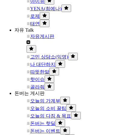
아이유
YENA(최예나)
로제
태연
자유 Talk
자유게시판
고민 상담소(익명)
나 대단하지
따뜻한말
핫이슈
골라줘
돈버는 게시판
오늘의 가계부
오늘의 소비 꿀팁
오늘의 다짐 & 목표
돈버는 핫딜
돈버는 이벤트