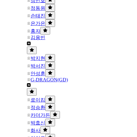
장민호
정동원
손태진
은가은
홍자
김용빈
박지현
박서진
안성훈
G-DRAGON(GD)
로이킴
정승환
카더가든
박효신
화사