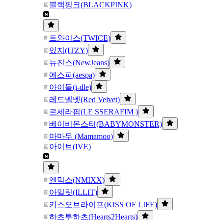
블랙핑크(BLACKPINK)
트와이스(TWICE)
있지(ITZY)
뉴진스(NewJeans)
에스파(aespa)
아이들(i-dle)
레드벨벳(Red Velvet)
르세라핌(LE SSERAFIM )
베이비몬스터(BABYMONSTER)
마마무 (Mamamoo)
아이브(IVE)
엔믹스(NMIXX)
아일릿(ILLIT)
키스오브라이프(KISS OF LIFE)
하츠투하츠(Hearts2Hearts)