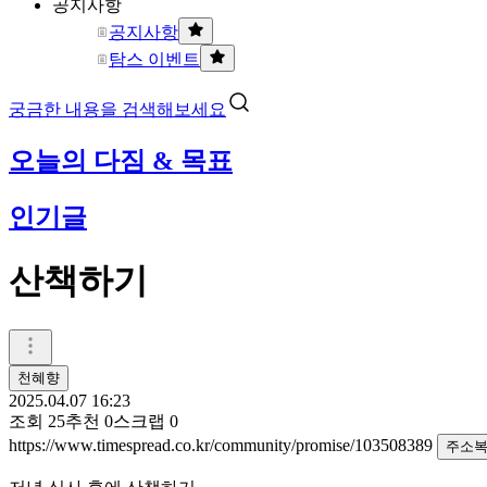
공지사항
공지사항
탐스 이벤트
궁금한 내용을 검색해보세요
오늘의 다짐 & 목표
인기글
산책하기
천혜향
2025.04.07 16:23
조회
25
추천
0
스크랩
0
https://www.timespread.co.kr/community/promise/103508389
주소