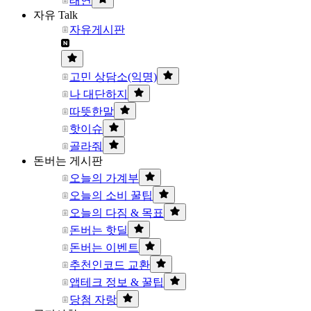
태연
자유 Talk
자유게시판
고민 상담소(익명)
나 대단하지
따뜻한말
핫이슈
골라줘
돈버는 게시판
오늘의 가계부
오늘의 소비 꿀팁
오늘의 다짐 & 목표
돈버는 핫딜
돈버는 이벤트
추천인코드 교환
앱테크 정보 & 꿀팁
당첨 자랑