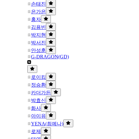
손태진
은가은
홍자
김용빈
박지현
박서진
안성훈
G-DRAGON(GD)
로이킴
정승환
카더가든
박효신
화사
아이유
YENA(최예나)
로제