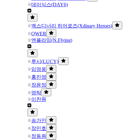
데이식스(DAY6)
엑스디너리 히어로즈(Xdinary Heroes)
QWER
엔플라잉(N.Flying)
루시(LUCY)
임영웅
홍진영
장윤정
영탁
이찬원
송가인
장민호
정동원