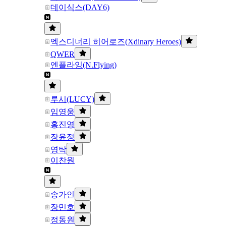
데이식스(DAY6)
엑스디너리 히어로즈(Xdinary Heroes)
QWER
엔플라잉(N.Flying)
루시(LUCY)
임영웅
홍진영
장윤정
영탁
이찬원
송가인
장민호
정동원