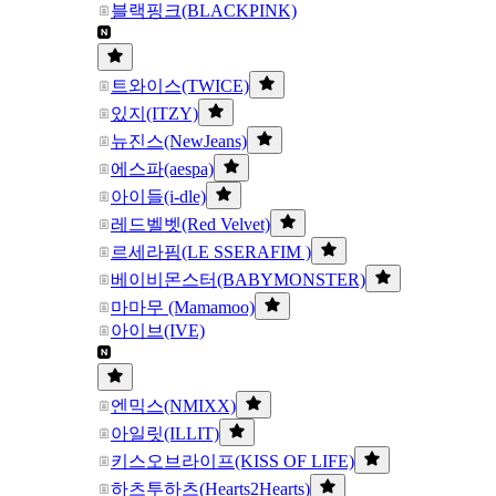
블랙핑크(BLACKPINK)
트와이스(TWICE)
있지(ITZY)
뉴진스(NewJeans)
에스파(aespa)
아이들(i-dle)
레드벨벳(Red Velvet)
르세라핌(LE SSERAFIM )
베이비몬스터(BABYMONSTER)
마마무 (Mamamoo)
아이브(IVE)
엔믹스(NMIXX)
아일릿(ILLIT)
키스오브라이프(KISS OF LIFE)
하츠투하츠(Hearts2Hearts)