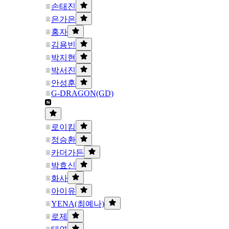
손태진
은가은
홍자
김용빈
박지현
박서진
안성훈
G-DRAGON(GD)
로이킴
정승환
카더가든
박효신
화사
아이유
YENA(최예나)
로제