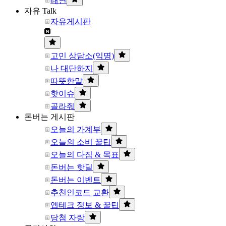
태연
자유 Talk
자유게시판
고민 상담소(익명)
나 대단하지
따뜻한말
핫이슈
골라줘
돈버는 게시판
오늘의 가계부
오늘의 소비 꿀팁
오늘의 다짐 & 목표
돈버는 핫딜
돈버는 이벤트
추천인코드 교환
앱테크 정보 & 꿀팁
당첨 자랑