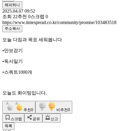
해피혀니
2025.04.07 09:52
조회
22
추천
0
스크랩
0
https://www.timespread.co.kr/community/promise/103483518
주소복사
오늘 다짐과 목표 세워봅니다
•만보걷기
•독서일기
•스쿼트1000개
오늘도 화이팅입니다.
추천
0
비추천
0
스크랩
공유
신고
목록