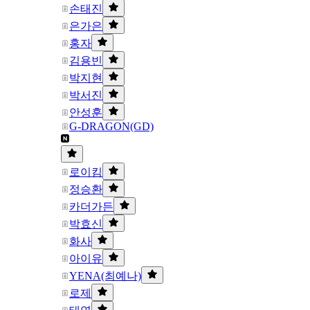
손태진
은가은
홍자
김용빈
박지현
박서진
안성훈
G-DRAGON(GD)
로이킴
정승환
카더가든
박효신
화사
아이유
YENA(최예나)
로제