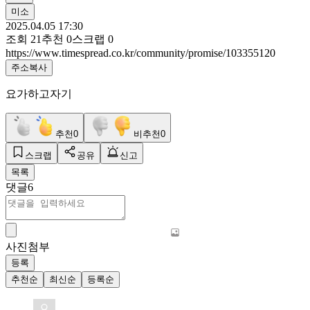
미소
2025.04.05 17:30
조회
21
추천
0
스크랩
0
https://www.timespread.co.kr/community/promise/103355120
주소복사
요가하고자기
추천
0
비추천
0
스크랩
공유
신고
목록
댓글
6
사진첨부
등록
추천순
최신순
등록순