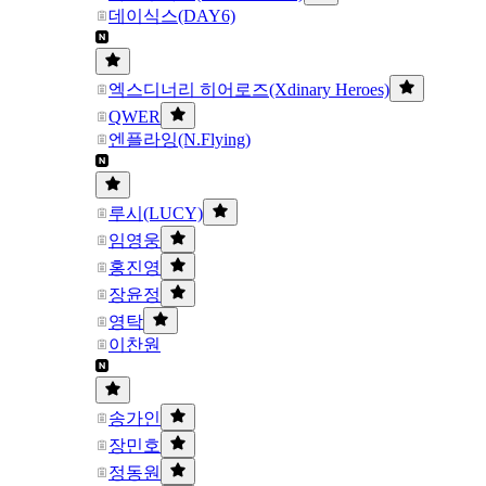
데이식스(DAY6)
엑스디너리 히어로즈(Xdinary Heroes)
QWER
엔플라잉(N.Flying)
루시(LUCY)
임영웅
홍진영
장윤정
영탁
이찬원
송가인
장민호
정동원