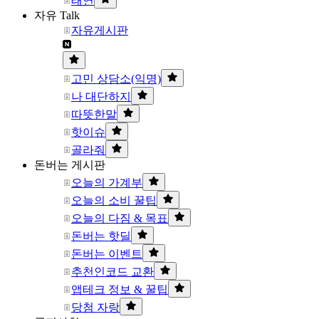
태연
자유 Talk
자유게시판
고민 상담소(익명)
나 대단하지
따뜻한말
핫이슈
골라줘
돈버는 게시판
오늘의 가계부
오늘의 소비 꿀팁
오늘의 다짐 & 목표
돈버는 핫딜
돈버는 이벤트
추천인코드 교환
앱테크 정보 & 꿀팁
당첨 자랑