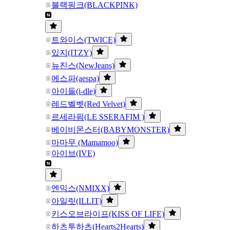
블랙핑크(BLACKPINK)
트와이스(TWICE)
있지(ITZY)
뉴진스(NewJeans)
에스파(aespa)
아이들(i-dle)
레드벨벳(Red Velvet)
르세라핌(LE SSERAFIM )
베이비몬스터(BABYMONSTER)
마마무 (Mamamoo)
아이브(IVE)
엔믹스(NMIXX)
아일릿(ILLIT)
키스오브라이프(KISS OF LIFE)
하츠투하츠(Hearts2Hearts)