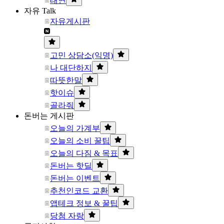
태연
자유 Talk
자유게시판
고민 상담소(익명)
나 대단하지
따뜻한말
핫이슈
골라줘
돈버는 게시판
오늘의 가계부
오늘의 소비 꿀팁
오늘의 다짐 & 목표
돈버는 핫딜
돈버는 이벤트
추천인코드 교환
앱테크 정보 & 꿀팁
당첨 자랑