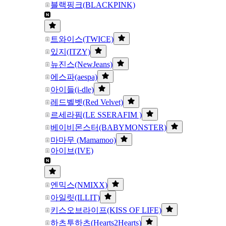
블랙핑크(BLACKPINK)
트와이스(TWICE)
있지(ITZY)
뉴진스(NewJeans)
에스파(aespa)
아이들(i-dle)
레드벨벳(Red Velvet)
르세라핌(LE SSERAFIM )
베이비몬스터(BABYMONSTER)
마마무 (Mamamoo)
아이브(IVE)
엔믹스(NMIXX)
아일릿(ILLIT)
키스오브라이프(KISS OF LIFE)
하츠투하츠(Hearts2Hearts)