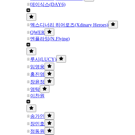
데이식스(DAY6)
엑스디너리 히어로즈(Xdinary Heroes)
QWER
엔플라잉(N.Flying)
루시(LUCY)
임영웅
홍진영
장윤정
영탁
이찬원
송가인
장민호
정동원