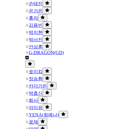
손태진
은가은
홍자
김용빈
박지현
박서진
안성훈
G-DRAGON(GD)
로이킴
정승환
카더가든
박효신
화사
아이유
YENA(최예나)
로제