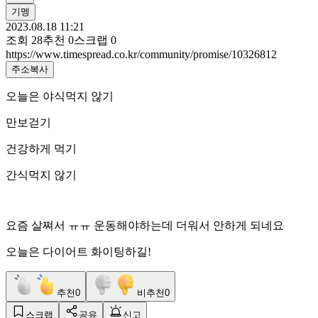
기멩
2023.08.18 11:21
조회
28
추천
0
스크랩
0
https://www.timespread.co.kr/community/promise/10326812
주소복사
오늘은 야식먹지 않기
만보걷기
건강하게 먹기
간식먹지 않기
요즘 살쪄서 ㅠㅠ 운동해야하는데 더워서 안하게 되네요
오늘은 다이어트 화이팅하길!
추천
0
비추천
0
스크랩
공유
신고