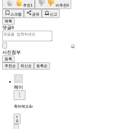
추천
1
비추천
0
스크랩
공유
신고
목록
댓글
8
사진첨부
등록
추천순
최신순
등록순
헤이
축하해요👍
0