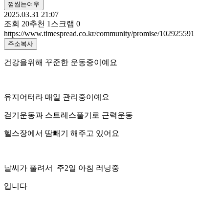
껌씹는여우
2025.03.31 21:07
조회
20
추천
1
스크랩
0
https://www.timespread.co.kr/community/promise/102925591
주소복사
건강을위해 꾸준한 운동중이예요
유지어터라 매일 관리중이예요
걷기운동과 스트레스풀기로 근력운동
헬스장에서 땀빼기 해주고 있어요
날씨가 풀려서 주2일 아침 러닝중
입니다