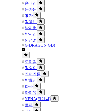
손태진
은가은
홍자
김용빈
박지현
박서진
안성훈
G-DRAGON(GD)
로이킴
정승환
카더가든
박효신
화사
아이유
YENA(최예나)
로제