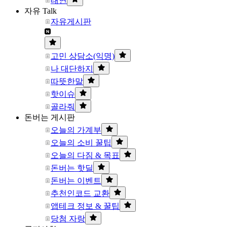
태연
자유 Talk
자유게시판
고민 상담소(익명)
나 대단하지
따뜻한말
핫이슈
골라줘
돈버는 게시판
오늘의 가계부
오늘의 소비 꿀팁
오늘의 다짐 & 목표
돈버는 핫딜
돈버는 이벤트
추천인코드 교환
앱테크 정보 & 꿀팁
당첨 자랑