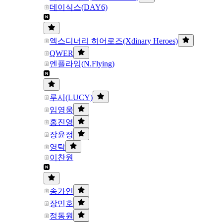
데이식스(DAY6)
엑스디너리 히어로즈(Xdinary Heroes)
QWER
엔플라잉(N.Flying)
루시(LUCY)
임영웅
홍진영
장윤정
영탁
이찬원
송가인
장민호
정동원