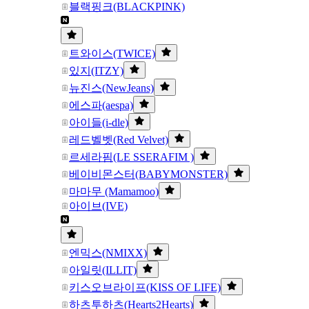
블랙핑크(BLACKPINK)
트와이스(TWICE)
있지(ITZY)
뉴진스(NewJeans)
에스파(aespa)
아이들(i-dle)
레드벨벳(Red Velvet)
르세라핌(LE SSERAFIM )
베이비몬스터(BABYMONSTER)
마마무 (Mamamoo)
아이브(IVE)
엔믹스(NMIXX)
아일릿(ILLIT)
키스오브라이프(KISS OF LIFE)
하츠투하츠(Hearts2Hearts)