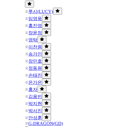
루시(LUCY)
임영웅
홍진영
장윤정
영탁
이찬원
송가인
장민호
정동원
손태진
은가은
홍자
김용빈
박지현
박서진
안성훈
G-DRAGON(GD)