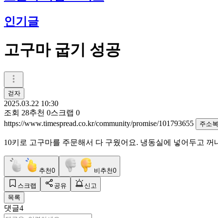
인기글
고구마 굽기 성공
걷자
2025.03.22 10:30
조회
28
추천
0
스크랩
0
https://www.timespread.co.kr/community/promise/101793655
주소
10키로 고구마를 주문해서 다 구웠어요. 냉동실에 넣어두고 꺼
추천
0
비추천
0
스크랩
공유
신고
목록
댓글
4