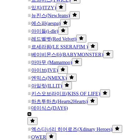
있지(ITZY)
뉴진스(NewJeans)
에스파(aespa)
아이들(i-dle)
레드벨벳(Red Velvet)
르세라핌(LE SSERAFIM )
베이비몬스터(BABYMONSTER)
마마무 (Mamamoo)
아이브(IVE)
엔믹스(NMIXX)
아일릿(ILLIT)
키스오브라이프(KISS OF LIFE)
하츠투하츠(Hearts2Hearts)
데이식스(DAY6)
엑스디너리 히어로즈(Xdinary Heroes)
QWER