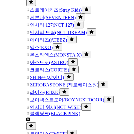
스트레이키즈(Stray Kids)
세븐틴(SEVENTEEN)
엔시티 127(NCT 127)
엔시티 드림(NCT DREAM)
에이티즈(ATEEZ)
엑소(EXO)
몬스타엑스(MONSTA X)
아스트로(ASTRO)
코르티스(CORTIS)
SHINee (샤이니)
ZEROBASEONE (제로베이스원)
라이즈(RIIZE)
보이넥스트도어(BOYNEXTDOOR)
엔시티 위시(NCT WISH)
블랙핑크(BLACKPINK)
트와이스(TWICE)