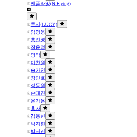
엔플라잉(N.Flying)
루시(LUCY)
임영웅
홍진영
장윤정
영탁
이찬원
송가인
장민호
정동원
손태진
은가은
홍자
김용빈
박지현
박서진