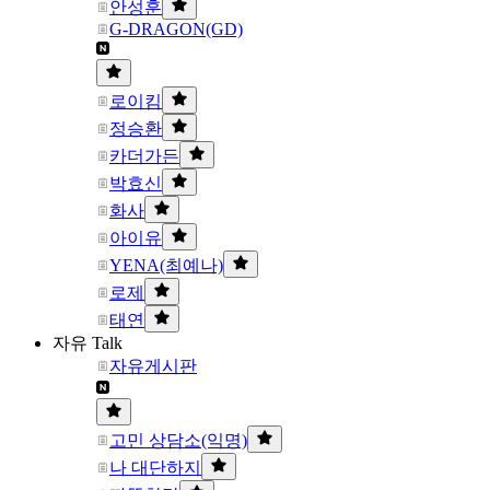
안성훈
G-DRAGON(GD)
로이킴
정승환
카더가든
박효신
화사
아이유
YENA(최예나)
로제
태연
자유 Talk
자유게시판
고민 상담소(익명)
나 대단하지