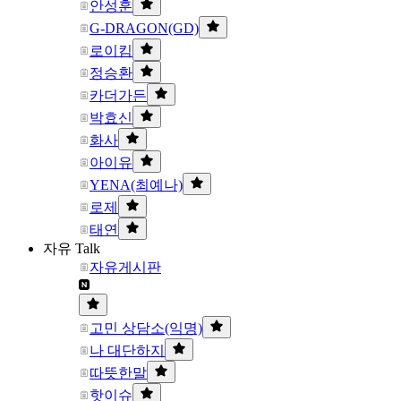
안성훈
G-DRAGON(GD)
로이킴
정승환
카더가든
박효신
화사
아이유
YENA(최예나)
로제
태연
자유 Talk
자유게시판
고민 상담소(익명)
나 대단하지
따뜻한말
핫이슈