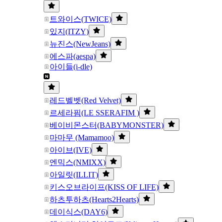
트와이스(TWICE)
있지(ITZY)
뉴진스(NewJeans)
에스파(aespa)
아이들(i-dle)
레드벨벳(Red Velvet)
르세라핌(LE SSERAFIM )
베이비몬스터(BABYMONSTER)
마마무 (Mamamoo)
아이브(IVE)
엔믹스(NMIXX)
아일릿(ILLIT)
키스오브라이프(KISS OF LIFE)
하츠투하츠(Hearts2Hearts)
데이식스(DAY6)