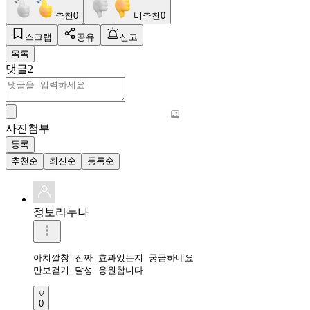
추천
0
비추천
0
스크랩
공유
신고
목록
댓글
2
사진첨부
등록
추천순
최신순
등록순
정보리누나
아치깔창 진짜 효과있는지 궁금하네요

만보걷기 달성 응원합니다
0