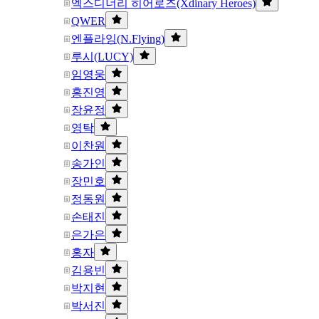
엑스디너리 히어로즈(Xdinary Heroes)
QWER
엔플라잉(N.Flying)
루시(LUCY)
임영웅
홍진영
장윤정
영탁
이찬원
송가인
장민호
정동원
손태진
은가은
홍자
김용빈
박지현
박서진