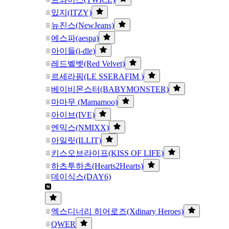
있지(ITZY)
뉴진스(NewJeans)
에스파(aespa)
아이들(i-dle)
레드벨벳(Red Velvet)
르세라핌(LE SSERAFIM )
베이비몬스터(BABYMONSTER)
마마무 (Mamamoo)
아이브(IVE)
엔믹스(NMIXX)
아일릿(ILLIT)
키스오브라이프(KISS OF LIFE)
하츠투하츠(Hearts2Hearts)
데이식스(DAY6)
엑스디너리 히어로즈(Xdinary Heroes)
QWER