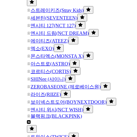
스트레이키즈(Stray Kids)
세븐틴(SEVENTEEN)
엔시티 127(NCT 127)
엔시티 드림(NCT DREAM)
에이티즈(ATEEZ)
엑소(EXO)
몬스타엑스(MONSTA X)
아스트로(ASTRO)
코르티스(CORTIS)
SHINee (샤이니)
ZEROBASEONE (제로베이스원)
라이즈(RIIZE)
보이넥스트도어(BOYNEXTDOOR)
엔시티 위시(NCT WISH)
블랙핑크(BLACKPINK)
트와이스(TWICE)