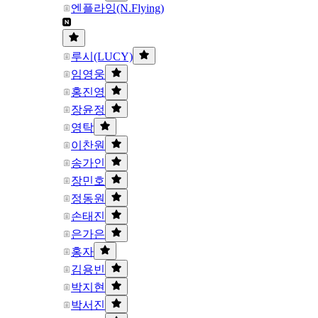
엔플라잉(N.Flying)
루시(LUCY)
임영웅
홍진영
장윤정
영탁
이찬원
송가인
장민호
정동원
손태진
은가은
홍자
김용빈
박지현
박서진