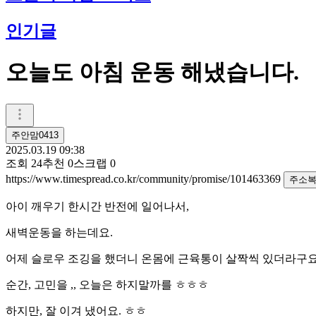
인기글
오늘도 아침 운동 해냈습니다.
주안맘0413
2025.03.19 09:38
조회
24
추천
0
스크랩
0
https://www.timespread.co.kr/community/promise/101463369
주소
아이 깨우기 한시간 반전에 일어나서,
새벽운동을 하는데요.
어제 슬로우 조깅을 했더니 온몸에 근육통이 살짝씩 있더라구요
순간, 고민을 ,, 오늘은 하지말까를 ㅎㅎㅎ
하지만, 잘 이겨 냈어요. ㅎㅎ